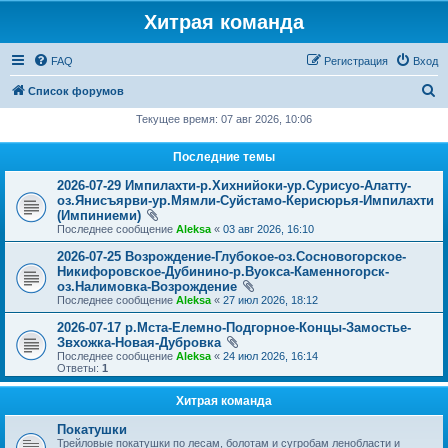
Хитрая команда
FAQ
Регистрация
Вход
П
Список форумов
о
Текущее время: 07 авг 2026, 10:06
и
Последние темы
с
2026-07-29 Импилахти-р.Хихнийоки-ур.Сурисуо-Алатту-
к
оз.Янисъярви-ур.Мямли-Суйстамо-Керисюрья-Импилахти
(Импиниеми)
Последнее сообщение
Aleksa
«
03 авг 2026, 16:10
2026-07-25 Возрождение-Глубокое-оз.Сосновогорское-
Никифоровское-Дубинино-р.Вуокса-Каменногорск-
оз.Налимовка-Возрождение
Последнее сообщение
Aleksa
«
27 июл 2026, 18:12
2026-07-17 р.Мста-Елемно-Подгорное-Концы-Замостье-
Звхожка-Новая-Дубровка
Последнее сообщение
Aleksa
«
24 июл 2026, 16:14
Ответы:
1
Хитрая команда
Покатушки
Трейловые покатушки по лесам, болотам и сугробам ленобласти и