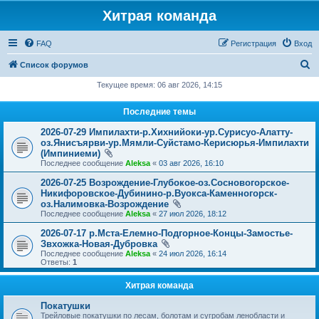
Хитрая команда
FAQ
Регистрация
Вход
П
Список форумов
о
Текущее время: 06 авг 2026, 14:15
и
Последние темы
с
2026-07-29 Импилахти-р.Хихнийоки-ур.Сурисуо-Алатту-
к
оз.Янисъярви-ур.Мямли-Суйстамо-Керисюрья-Импилахти
(Импиниеми)
Последнее сообщение
Aleksa
«
03 авг 2026, 16:10
2026-07-25 Возрождение-Глубокое-оз.Сосновогорское-
Никифоровское-Дубинино-р.Вуокса-Каменногорск-
оз.Налимовка-Возрождение
Последнее сообщение
Aleksa
«
27 июл 2026, 18:12
2026-07-17 р.Мста-Елемно-Подгорное-Концы-Замостье-
Звхожка-Новая-Дубровка
Последнее сообщение
Aleksa
«
24 июл 2026, 16:14
Ответы:
1
Хитрая команда
Покатушки
Трейловые покатушки по лесам, болотам и сугробам ленобласти и