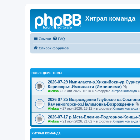
Хитрая команда
Ссылки
FAQ
Список форумов
ПОСЛЕДНИЕ ТЕМЫ
2026-07-29 Импилахти-р.Хихнийоки-ур.Сурис
Керисюрья-Импилахти (Импиниеми)
Aleksa
» 03 авг 2026, 16:10 » в форуме
Хитрая команда
2026-07-25 Возрождение-Глубокое-оз.Соснов
Каменногорск-оз.Налимовка-Возрождение
Aleksa
» 27 июл 2026, 18:12 » в форуме
Хитрая команда
2026-07-17 р.Мста-Елемно-Подгорное-Концы-
Aleksa
» 21 июл 2026, 21:02 » в форуме
Хитрая команда
ХИТРАЯ КОМАНДА