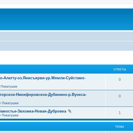
ОТВЕТЫ
уо-Алатту-оз.Янисъярви-ур.Мямли-Суйстамо-
0
»
Покатушки
огорское-Никифоровское-Дубинино-р.Вуокса-
0
»
Покатушки
Замостье-Звхожка-Новая-Дубровка
1
»
Покатушки
ТЕМЫ