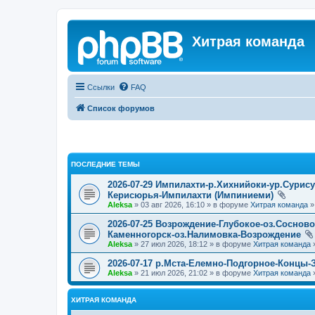
Хитрая команда
Ссылки
FAQ
Список форумов
ПОСЛЕДНИЕ ТЕМЫ
2026-07-29 Импилахти-р.Хихнийоки-ур.Сурис
Керисюрья-Импилахти (Импиниеми)
Aleksa
» 03 авг 2026, 16:10 » в форуме
Хитрая команда
2026-07-25 Возрождение-Глубокое-оз.Соснов
Каменногорск-оз.Налимовка-Возрождение
Aleksa
» 27 июл 2026, 18:12 » в форуме
Хитрая команда
2026-07-17 р.Мста-Елемно-Подгорное-Концы-
Aleksa
» 21 июл 2026, 21:02 » в форуме
Хитрая команда
ХИТРАЯ КОМАНДА