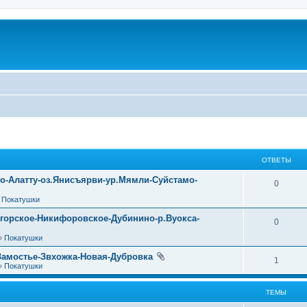
ОТВЕТЫ
уо-Алатту-оз.Янисъярви-ур.Мямли-Суйстамо-
0
»
Покатушки
огорское-Никифоровское-Дубинино-р.Вуокса-
0
»
Покатушки
Замостье-Звхожка-Новая-Дубровка
1
»
Покатушки
ТЕМЫ