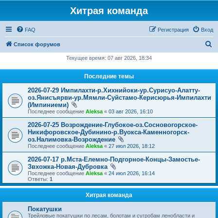
Хитрая команда
FAQ
Регистрация
Вход
П
Список форумов
о
Текущее время: 07 авг 2026, 18:34
и
Последние темы
с
2026-07-29 Импилахти-р.Хихнийоки-ур.Сурисуо-Алатту-
к
оз.Янисъярви-ур.Мямли-Суйстамо-Керисюрья-Импилахти
(Импиниеми)
Последнее сообщение
Aleksa
«
03 авг 2026, 16:10
2026-07-25 Возрождение-Глубокое-оз.Сосновогорское-
Никифоровское-Дубинино-р.Вуокса-Каменногорск-
оз.Налимовка-Возрождение
Последнее сообщение
Aleksa
«
27 июл 2026, 18:12
2026-07-17 р.Мста-Елемно-Подгорное-Концы-Замостье-
Звхожка-Новая-Дубровка
Последнее сообщение
Aleksa
«
24 июл 2026, 16:14
Ответы:
1
Хитрая команда
Покатушки
Трейловые покатушки по лесам, болотам и сугробам ленобласти и