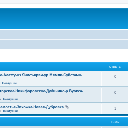
ОТВЕТЫ
уо-Алатту-оз.Янисъярви-ур.Мямли-Суйстамо-
0
»
Покатушки
огорское-Никифоровское-Дубинино-р.Вуокса-
0
»
Покатушки
Замостье-Звхожка-Новая-Дубровка
1
»
Покатушки
ТЕМЫ