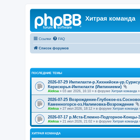
Хитрая команда
Ссылки
FAQ
Список форумов
ПОСЛЕДНИЕ ТЕМЫ
2026-07-29 Импилахти-р.Хихнийоки-ур.Сурис
Керисюрья-Импилахти (Импиниеми)
Aleksa
» 03 авг 2026, 16:10 » в форуме
Хитрая команда
2026-07-25 Возрождение-Глубокое-оз.Соснов
Каменногорск-оз.Налимовка-Возрождение
Aleksa
» 27 июл 2026, 18:12 » в форуме
Хитрая команда
2026-07-17 р.Мста-Елемно-Подгорное-Концы-
Aleksa
» 21 июл 2026, 21:02 » в форуме
Хитрая команда
ХИТРАЯ КОМАНДА