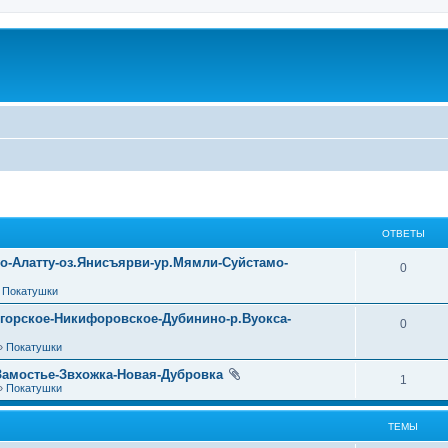
ОТВЕТЫ
уо-Алатту-оз.Янисъярви-ур.Мямли-Суйстамо-
0
»
Покатушки
огорское-Никифоровское-Дубинино-р.Вуокса-
0
»
Покатушки
Замостье-Звхожка-Новая-Дубровка
1
»
Покатушки
ТЕМЫ