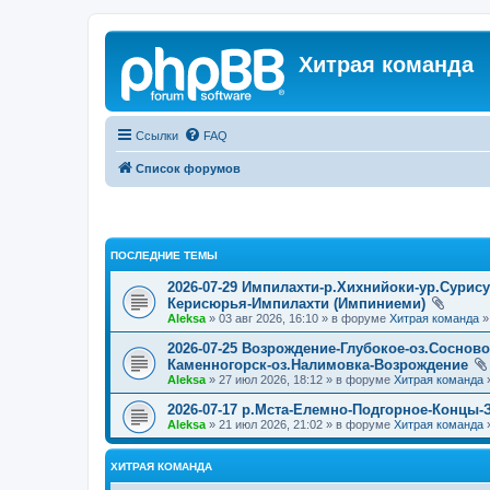
Хитрая команда
Ссылки
FAQ
Список форумов
ПОСЛЕДНИЕ ТЕМЫ
2026-07-29 Импилахти-р.Хихнийоки-ур.Сурис
Керисюрья-Импилахти (Импиниеми)
Aleksa
» 03 авг 2026, 16:10 » в форуме
Хитрая команда
2026-07-25 Возрождение-Глубокое-оз.Соснов
Каменногорск-оз.Налимовка-Возрождение
Aleksa
» 27 июл 2026, 18:12 » в форуме
Хитрая команда
2026-07-17 р.Мста-Елемно-Подгорное-Концы-
Aleksa
» 21 июл 2026, 21:02 » в форуме
Хитрая команда
ХИТРАЯ КОМАНДА