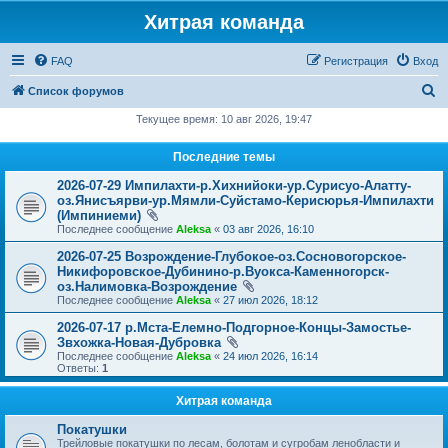
Хитрая команда
FAQ
Регистрация
Вход
П
Список форумов
о
Текущее время: 10 авг 2026, 19:47
и
Последние темы
с
2026-07-29 Импилахти-р.Хихнийоки-ур.Сурисуо-Алатту-
к
оз.Янисъярви-ур.Мямли-Суйстамо-Керисюрья-Импилахти
(Импиниеми)
Последнее сообщение
Aleksa
«
03 авг 2026, 16:10
2026-07-25 Возрождение-Глубокое-оз.Сосновогорское-
Никифоровское-Дубинино-р.Вуокса-Каменногорск-
оз.Налимовка-Возрождение
Последнее сообщение
Aleksa
«
27 июл 2026, 18:12
2026-07-17 р.Мста-Елемно-Подгорное-Концы-Замостье-
Звхожка-Новая-Дубровка
Последнее сообщение
Aleksa
«
24 июл 2026, 16:14
Ответы:
1
Хитрая команда
Покатушки
Трейловые покатушки по лесам, болотам и сугробам ленобласти и