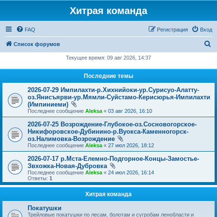
Хитрая команда
FAQ
Регистрация
Вход
П
Список форумов
о
Текущее время: 09 авг 2026, 14:37
и
Последние темы
с
2026-07-29 Импилахти-р.Хихнийоки-ур.Сурисуо-Алатту-
к
оз.Янисъярви-ур.Мямли-Суйстамо-Керисюрья-Импилахти
(Импиниеми)
Последнее сообщение
Aleksa
«
03 авг 2026, 16:10
2026-07-25 Возрождение-Глубокое-оз.Сосновогорское-
Никифоровское-Дубинино-р.Вуокса-Каменногорск-
оз.Налимовка-Возрождение
Последнее сообщение
Aleksa
«
27 июл 2026, 18:12
2026-07-17 р.Мста-Елемно-Подгорное-Концы-Замостье-
Звхожка-Новая-Дубровка
Последнее сообщение
Aleksa
«
24 июл 2026, 16:14
Ответы:
1
Хитрая команда
Покатушки
Трейловые покатушки по лесам, болотам и сугробам ленобласти и