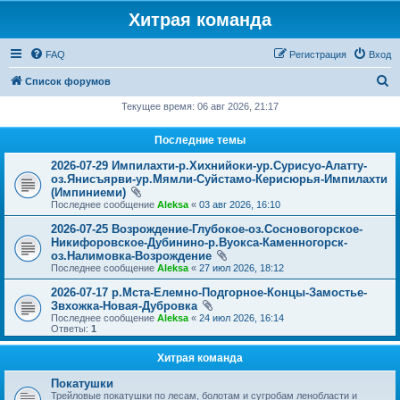
Хитрая команда
FAQ
Регистрация
Вход
П
Список форумов
о
Текущее время: 06 авг 2026, 21:17
и
Последние темы
с
2026-07-29 Импилахти-р.Хихнийоки-ур.Сурисуо-Алатту-
к
оз.Янисъярви-ур.Мямли-Суйстамо-Керисюрья-Импилахти
(Импиниеми)
Последнее сообщение
Aleksa
«
03 авг 2026, 16:10
2026-07-25 Возрождение-Глубокое-оз.Сосновогорское-
Никифоровское-Дубинино-р.Вуокса-Каменногорск-
оз.Налимовка-Возрождение
Последнее сообщение
Aleksa
«
27 июл 2026, 18:12
2026-07-17 р.Мста-Елемно-Подгорное-Концы-Замостье-
Звхожка-Новая-Дубровка
Последнее сообщение
Aleksa
«
24 июл 2026, 16:14
Ответы:
1
Хитрая команда
Покатушки
Трейловые покатушки по лесам, болотам и сугробам ленобласти и