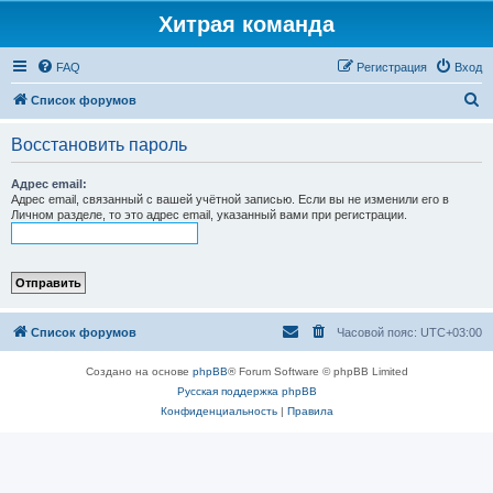
Хитрая команда
FAQ
Регистрация
Вход
П
Список форумов
о
Восстановить пароль
и
с
Адрес email:
Адрес email, связанный с вашей учётной записью. Если вы не изменили его в
к
Личном разделе, то это адрес email, указанный вами при регистрации.
Список форумов
Часовой пояс:
UTC+03:00
Создано на основе
phpBB
® Forum Software © phpBB Limited
Русская поддержка phpBB
Конфиденциальность
|
Правила