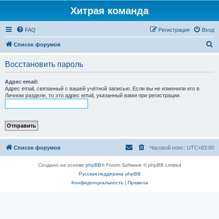
Хитрая команда
FAQ
Регистрация
Вход
П
Список форумов
о
Восстановить пароль
и
с
Адрес email:
Адрес email, связанный с вашей учётной записью. Если вы не изменили его в
к
Личном разделе, то это адрес email, указанный вами при регистрации.
Список форумов
Часовой пояс:
UTC+03:00
Создано на основе
phpBB
® Forum Software © phpBB Limited
Русская поддержка phpBB
Конфиденциальность
|
Правила