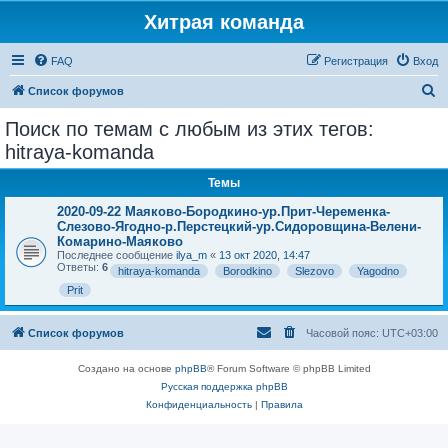
Хитрая команда
FAQ
Регистрация
Вход
П
Список форумов
о
Поиск по темам с любым из этих тегов:
и
hitraya-komanda
с
Темы
к
2020-09-22 Маяково-Бородкино-ур.Прит-Череменка-
Слезово-Ягодно-р.Перстецкий-ур.Сидоровщина-Велени-
Комарино-Маяково
Последнее сообщение
ilya_m
«
13 окт 2020, 14:47
Ответы:
6
hitraya-komanda
Borodkino
Slezovo
Yagodno
Prit
Список форумов
Часовой пояс:
UTC+03:00
Создано на основе
phpBB
® Forum Software © phpBB Limited
Русская поддержка phpBB
Конфиденциальность
|
Правила