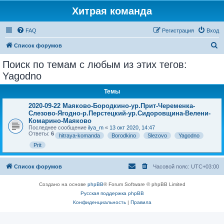
Хитрая команда
FAQ
Регистрация
Вход
П
Список форумов
о
Поиск по темам с любым из этих тегов:
и
Yagodno
с
Темы
к
2020-09-22 Маяково-Бородкино-ур.Прит-Череменка-
Слезово-Ягодно-р.Перстецкий-ур.Сидоровщина-Велени-
Комарино-Маяково
Последнее сообщение
ilya_m
«
13 окт 2020, 14:47
Ответы:
6
hitraya-komanda
Borodkino
Slezovo
Yagodno
Prit
Список форумов
Часовой пояс:
UTC+03:00
Создано на основе
phpBB
® Forum Software © phpBB Limited
Русская поддержка phpBB
Конфиденциальность
|
Правила