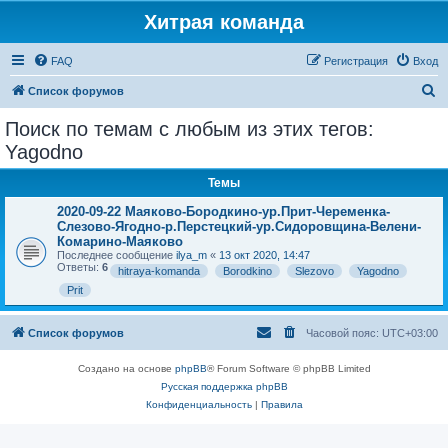
Хитрая команда
FAQ
Регистрация
Вход
П
Список форумов
о
Поиск по темам с любым из этих тегов:
и
Yagodno
с
Темы
к
2020-09-22 Маяково-Бородкино-ур.Прит-Череменка-
Слезово-Ягодно-р.Перстецкий-ур.Сидоровщина-Велени-
Комарино-Маяково
Последнее сообщение
ilya_m
«
13 окт 2020, 14:47
Ответы:
6
hitraya-komanda
Borodkino
Slezovo
Yagodno
Prit
Список форумов
Часовой пояс:
UTC+03:00
Создано на основе
phpBB
® Forum Software © phpBB Limited
Русская поддержка phpBB
Конфиденциальность
|
Правила