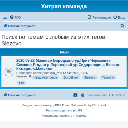
Хитрая команда
FAQ
Регистрация
Вход
П
Список форумов
о
Поиск по темам с любым из этих тегов:
и
Slezovo
с
Темы
к
2020-09-22 Маяково-Бородкино-ур.Прит-Череменка-
Слезово-Ягодно-р.Перстецкий-ур.Сидоровщина-Велени-
Комарино-Маяково
Последнее сообщение
ilya_m
«
13 окт 2020, 14:47
Ответы:
6
hitraya-komanda
Borodkino
Slezovo
Yagodno
Prit
Список форумов
Часовой пояс:
UTC+03:00
Создано на основе
phpBB
® Forum Software © phpBB Limited
Русская поддержка phpBB
Конфиденциальность
|
Правила