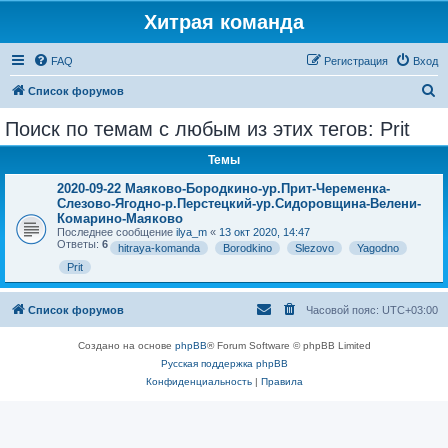
Хитрая команда
FAQ
Регистрация
Вход
П
Список форумов
о
Поиск по темам с любым из этих тегов: Prit
и
Темы
с
к
2020-09-22 Маяково-Бородкино-ур.Прит-Череменка-
Слезово-Ягодно-р.Перстецкий-ур.Сидоровщина-Велени-
Комарино-Маяково
Последнее сообщение
ilya_m
«
13 окт 2020, 14:47
Ответы:
6
hitraya-komanda
Borodkino
Slezovo
Yagodno
Prit
Список форумов
Часовой пояс:
UTC+03:00
Создано на основе
phpBB
® Forum Software © phpBB Limited
Русская поддержка phpBB
Конфиденциальность
|
Правила