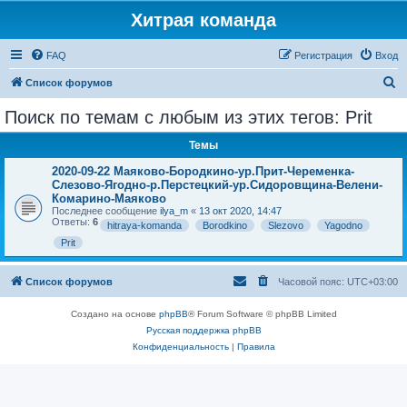
Хитрая команда
FAQ
Регистрация
Вход
П
Список форумов
о
Поиск по темам с любым из этих тегов: Prit
и
Темы
с
к
2020-09-22 Маяково-Бородкино-ур.Прит-Череменка-
Слезово-Ягодно-р.Перстецкий-ур.Сидоровщина-Велени-
Комарино-Маяково
Последнее сообщение
ilya_m
«
13 окт 2020, 14:47
Ответы:
6
hitraya-komanda
Borodkino
Slezovo
Yagodno
Prit
Список форумов
Часовой пояс:
UTC+03:00
Создано на основе
phpBB
® Forum Software © phpBB Limited
Русская поддержка phpBB
Конфиденциальность
|
Правила