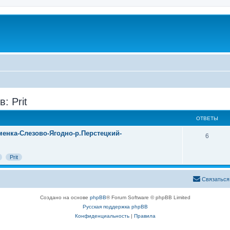
: Prit
ОТВЕТЫ
менка-Слезово-Ягодно-р.Перстецкий-
6
Prit
Связаться
Создано на основе
phpBB
® Forum Software © phpBB Limited
Русская поддержка phpBB
Конфиденциальность
|
Правила