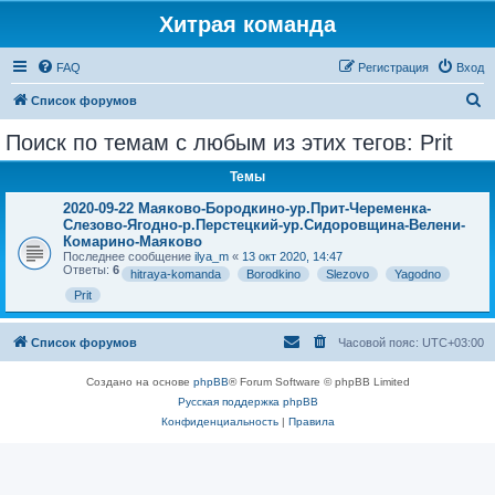
Хитрая команда
FAQ
Регистрация
Вход
П
Список форумов
о
Поиск по темам с любым из этих тегов: Prit
и
Темы
с
к
2020-09-22 Маяково-Бородкино-ур.Прит-Череменка-
Слезово-Ягодно-р.Перстецкий-ур.Сидоровщина-Велени-
Комарино-Маяково
Последнее сообщение
ilya_m
«
13 окт 2020, 14:47
Ответы:
6
hitraya-komanda
Borodkino
Slezovo
Yagodno
Prit
Список форумов
Часовой пояс:
UTC+03:00
Создано на основе
phpBB
® Forum Software © phpBB Limited
Русская поддержка phpBB
Конфиденциальность
|
Правила