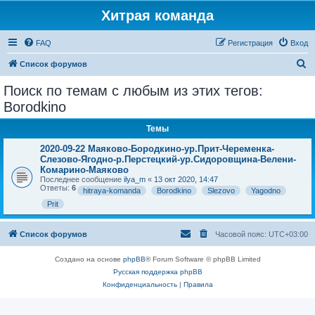
Хитрая команда
FAQ
Регистрация
Вход
П
Список форумов
о
Поиск по темам с любым из этих тегов:
и
Borodkino
с
Темы
к
2020-09-22 Маяково-Бородкино-ур.Прит-Череменка-
Слезово-Ягодно-р.Перстецкий-ур.Сидоровщина-Велени-
Комарино-Маяково
Последнее сообщение
ilya_m
«
13 окт 2020, 14:47
Ответы:
6
hitraya-komanda
Borodkino
Slezovo
Yagodno
Prit
Список форумов
Часовой пояс:
UTC+03:00
Создано на основе
phpBB
® Forum Software © phpBB Limited
Русская поддержка phpBB
Конфиденциальность
|
Правила