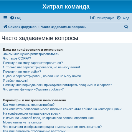
Хитрая команда
FAQ
Регистрация
Вход
П
Список форумов
Часто задаваемые вопросы
о
Часто задаваемые вопросы
и
с
Вход на конференцию и регистрация
Зачем мне нужно регистрироваться?
к
Что такое COPPA?
Почему я не могу зарегистрироваться?
Я только что зарегистрировался, но не могу войти!
Почему я не могу войти?
Я давно зарегистрирован, но больше не могу войти!
Я забыл пароль!
Почему мне периодически приходится повторять ввод имени и пароля?
Что делает функция «Удалить cookies»?
Параметры и настройки пользователя
Как мне изменить мои настройки?
Как избежать появления моего имени в списке «Кто сейчас на конференции»?
На конференции неправильное время!
Я изменил часовой пояс, но время всё равно неправильное!
Моего языка нет в списке!
Что означают изображения рядом с моим именем пользователя?
Как мне включить отображение аватары?