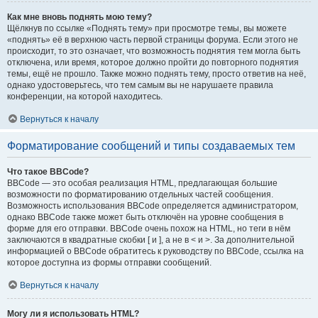
Как мне вновь поднять мою тему?
Щёлкнув по ссылке «Поднять тему» при просмотре темы, вы можете
«поднять» её в верхнюю часть первой страницы форума. Если этого не
происходит, то это означает, что возможность поднятия тем могла быть
отключена, или время, которое должно пройти до повторного поднятия
темы, ещё не прошло. Также можно поднять тему, просто ответив на неё,
однако удостоверьтесь, что тем самым вы не нарушаете правила
конференции, на которой находитесь.
Вернуться к началу
Форматирование сообщений и типы создаваемых тем
Что такое BBCode?
BBCode — это особая реализация HTML, предлагающая большие
возможности по форматированию отдельных частей сообщения.
Возможность использования BBCode определяется администратором,
однако BBCode также может быть отключён на уровне сообщения в
форме для его отправки. BBCode очень похож на HTML, но теги в нём
заключаются в квадратные скобки [ и ], а не в < и >. За дополнительной
информацией о BBCode обратитесь к руководству по BBCode, ссылка на
которое доступна из формы отправки сообщений.
Вернуться к началу
Могу ли я использовать HTML?