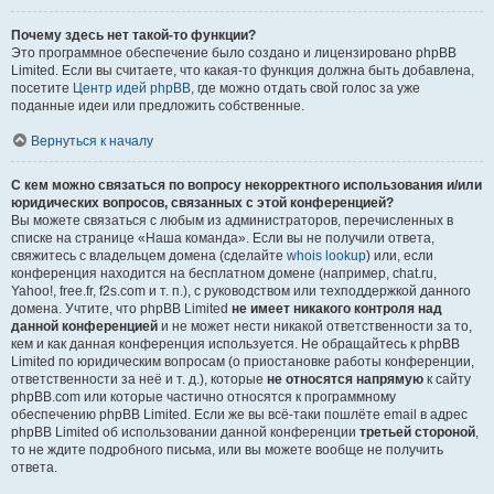
Почему здесь нет такой-то функции?
Это программное обеспечение было создано и лицензировано phpBB
Limited. Если вы считаете, что какая-то функция должна быть добавлена,
посетите
Центр идей phpBB
, где можно отдать свой голос за уже
поданные идеи или предложить собственные.
Вернуться к началу
С кем можно связаться по вопросу некорректного использования и/или
юридических вопросов, связанных с этой конференцией?
Вы можете связаться с любым из администраторов, перечисленных в
списке на странице «Наша команда». Если вы не получили ответа,
свяжитесь с владельцем домена (сделайте
whois lookup
) или, если
конференция находится на бесплатном домене (например, chat.ru,
Yahoo!, free.fr, f2s.com и т. п.), с руководством или техподдержкой данного
домена. Учтите, что phpBB Limited
не имеет никакого контроля над
данной конференцией
и не может нести никакой ответственности за то,
кем и как данная конференция используется. Не обращайтесь к phpBB
Limited по юридическим вопросам (о приостановке работы конференции,
ответственности за неё и т. д.), которые
не относятся напрямую
к сайту
phpBB.com или которые частично относятся к программному
обеспечению phpBB Limited. Если же вы всё-таки пошлёте email в адрес
phpBB Limited об использовании данной конференции
третьей стороной
,
то не ждите подробного письма, или вы можете вообще не получить
ответа.