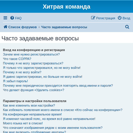
Хитрая команда
FAQ
Регистрация
Вход
П
Список форумов
Часто задаваемые вопросы
о
Часто задаваемые вопросы
и
с
Вход на конференцию и регистрация
Зачем мне нужно регистрироваться?
к
Что такое COPPA?
Почему я не могу зарегистрироваться?
Я только что зарегистрировался, но не могу войти!
Почему я не могу войти?
Я давно зарегистрирован, но больше не могу войти!
Я забыл пароль!
Почему мне периодически приходится повторять ввод имени и пароля?
Что делает функция «Удалить cookies»?
Параметры и настройки пользователя
Как мне изменить мои настройки?
Как избежать появления моего имени в списке «Кто сейчас на конференции»?
На конференции неправильное время!
Я изменил часовой пояс, но время всё равно неправильное!
Моего языка нет в списке!
Что означают изображения рядом с моим именем пользователя?
Как мне включить отображение аватары?