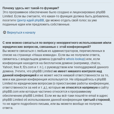
Почему здесь нет такой-то функции?
Это программное обеспечение было создано и лицензировано phpBB
Limited. Если вы считаете, что какая-то функция должна быть добавлена,
посетите
Центр идей phpBB
, где можно отдать свой голос за уже
поданные идеи или предложить собственные.
Вернуться к началу
С кем можно связаться по вопросу некорректного использования и/или
юридических вопросов, связанных с этой конференцией?
Вы можете связаться с любым из администраторов, перечисленных в
списке на странице «Наша команда». Если вы не получили ответа,
свяжитесь с владельцем домена (сделайте
whois lookup
) или, если
конференция находится на бесплатном домене (например, chat.ru,
Yahoo!, free.fr, f2s.com и т. п.), с руководством или техподдержкой данного
домена. Учтите, что phpBB Limited
не имеет никакого контроля над
данной конференцией
и не может нести никакой ответственности за то,
кем и как данная конференция используется. Не обращайтесь к phpBB
Limited по юридическим вопросам (о приостановке работы конференции,
ответственности за неё и т. д.), которые
не относятся напрямую
к сайту
phpBB.com или которые частично относятся к программному
обеспечению phpBB Limited. Если же вы всё-таки пошлёте email в адрес
phpBB Limited об использовании данной конференции
третьей стороной
,
то не ждите подробного письма, или вы можете вообще не получить
ответа.