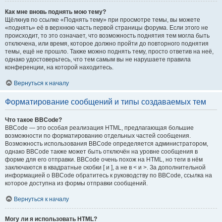
Как мне вновь поднять мою тему?
Щёлкнув по ссылке «Поднять тему» при просмотре темы, вы можете
«поднять» её в верхнюю часть первой страницы форума. Если этого не
происходит, то это означает, что возможность поднятия тем могла быть
отключена, или время, которое должно пройти до повторного поднятия
темы, ещё не прошло. Также можно поднять тему, просто ответив на неё,
однако удостоверьтесь, что тем самым вы не нарушаете правила
конференции, на которой находитесь.
Вернуться к началу
Форматирование сообщений и типы создаваемых тем
Что такое BBCode?
BBCode — это особая реализация HTML, предлагающая большие
возможности по форматированию отдельных частей сообщения.
Возможность использования BBCode определяется администратором,
однако BBCode также может быть отключён на уровне сообщения в
форме для его отправки. BBCode очень похож на HTML, но теги в нём
заключаются в квадратные скобки [ и ], а не в < и >. За дополнительной
информацией о BBCode обратитесь к руководству по BBCode, ссылка на
которое доступна из формы отправки сообщений.
Вернуться к началу
Могу ли я использовать HTML?