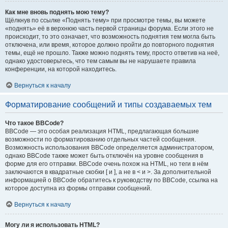
Как мне вновь поднять мою тему?
Щёлкнув по ссылке «Поднять тему» при просмотре темы, вы можете
«поднять» её в верхнюю часть первой страницы форума. Если этого не
происходит, то это означает, что возможность поднятия тем могла быть
отключена, или время, которое должно пройти до повторного поднятия
темы, ещё не прошло. Также можно поднять тему, просто ответив на неё,
однако удостоверьтесь, что тем самым вы не нарушаете правила
конференции, на которой находитесь.
Вернуться к началу
Форматирование сообщений и типы создаваемых тем
Что такое BBCode?
BBCode — это особая реализация HTML, предлагающая большие
возможности по форматированию отдельных частей сообщения.
Возможность использования BBCode определяется администратором,
однако BBCode также может быть отключён на уровне сообщения в
форме для его отправки. BBCode очень похож на HTML, но теги в нём
заключаются в квадратные скобки [ и ], а не в < и >. За дополнительной
информацией о BBCode обратитесь к руководству по BBCode, ссылка на
которое доступна из формы отправки сообщений.
Вернуться к началу
Могу ли я использовать HTML?