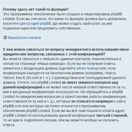
Почему здесь нет такой-то функции?
Это программное обеспечение было создано и лицензировано phpBB
Limited. Если вы считаете, что какая-то функция должна быть добавлена,
посетите
Центр идей phpBB
, где можно отдать свой голос за уже
поданные идеи или предложить собственные.
Вернуться к началу
С кем можно связаться по вопросу некорректного использования и/или
юридических вопросов, связанных с этой конференцией?
Вы можете связаться с любым из администраторов, перечисленных в
списке на странице «Наша команда». Если вы не получили ответа,
свяжитесь с владельцем домена (сделайте
whois lookup
) или, если
конференция находится на бесплатном домене (например, chat.ru,
Yahoo!, free.fr, f2s.com и т. п.), с руководством или техподдержкой данного
домена. Учтите, что phpBB Limited
не имеет никакого контроля над
данной конференцией
и не может нести никакой ответственности за то,
кем и как данная конференция используется. Не обращайтесь к phpBB
Limited по юридическим вопросам (о приостановке работы конференции,
ответственности за неё и т. д.), которые
не относятся напрямую
к сайту
phpBB.com или которые частично относятся к программному
обеспечению phpBB Limited. Если же вы всё-таки пошлёте email в адрес
phpBB Limited об использовании данной конференции
третьей стороной
,
то не ждите подробного письма, или вы можете вообще не получить
ответа.