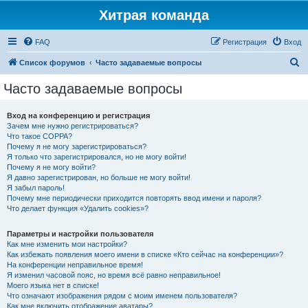
Хитрая команда
FAQ
Регистрация
Вход
П
Список форумов
Часто задаваемые вопросы
о
Часто задаваемые вопросы
и
с
Вход на конференцию и регистрация
Зачем мне нужно регистрироваться?
к
Что такое COPPA?
Почему я не могу зарегистрироваться?
Я только что зарегистрировался, но не могу войти!
Почему я не могу войти?
Я давно зарегистрирован, но больше не могу войти!
Я забыл пароль!
Почему мне периодически приходится повторять ввод имени и пароля?
Что делает функция «Удалить cookies»?
Параметры и настройки пользователя
Как мне изменить мои настройки?
Как избежать появления моего имени в списке «Кто сейчас на конференции»?
На конференции неправильное время!
Я изменил часовой пояс, но время всё равно неправильное!
Моего языка нет в списке!
Что означают изображения рядом с моим именем пользователя?
Как мне включить отображение аватары?