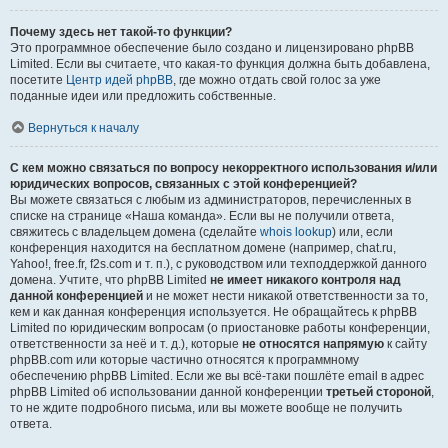
Почему здесь нет такой-то функции?
Это программное обеспечение было создано и лицензировано phpBB
Limited. Если вы считаете, что какая-то функция должна быть добавлена,
посетите
Центр идей phpBB
, где можно отдать свой голос за уже
поданные идеи или предложить собственные.
Вернуться к началу
С кем можно связаться по вопросу некорректного использования и/или
юридических вопросов, связанных с этой конференцией?
Вы можете связаться с любым из администраторов, перечисленных в
списке на странице «Наша команда». Если вы не получили ответа,
свяжитесь с владельцем домена (сделайте
whois lookup
) или, если
конференция находится на бесплатном домене (например, chat.ru,
Yahoo!, free.fr, f2s.com и т. п.), с руководством или техподдержкой данного
домена. Учтите, что phpBB Limited
не имеет никакого контроля над
данной конференцией
и не может нести никакой ответственности за то,
кем и как данная конференция используется. Не обращайтесь к phpBB
Limited по юридическим вопросам (о приостановке работы конференции,
ответственности за неё и т. д.), которые
не относятся напрямую
к сайту
phpBB.com или которые частично относятся к программному
обеспечению phpBB Limited. Если же вы всё-таки пошлёте email в адрес
phpBB Limited об использовании данной конференции
третьей стороной
,
то не ждите подробного письма, или вы можете вообще не получить
ответа.