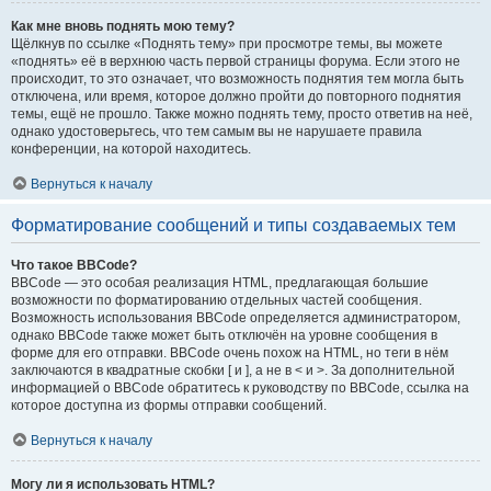
Как мне вновь поднять мою тему?
Щёлкнув по ссылке «Поднять тему» при просмотре темы, вы можете
«поднять» её в верхнюю часть первой страницы форума. Если этого не
происходит, то это означает, что возможность поднятия тем могла быть
отключена, или время, которое должно пройти до повторного поднятия
темы, ещё не прошло. Также можно поднять тему, просто ответив на неё,
однако удостоверьтесь, что тем самым вы не нарушаете правила
конференции, на которой находитесь.
Вернуться к началу
Форматирование сообщений и типы создаваемых тем
Что такое BBCode?
BBCode — это особая реализация HTML, предлагающая большие
возможности по форматированию отдельных частей сообщения.
Возможность использования BBCode определяется администратором,
однако BBCode также может быть отключён на уровне сообщения в
форме для его отправки. BBCode очень похож на HTML, но теги в нём
заключаются в квадратные скобки [ и ], а не в < и >. За дополнительной
информацией о BBCode обратитесь к руководству по BBCode, ссылка на
которое доступна из формы отправки сообщений.
Вернуться к началу
Могу ли я использовать HTML?