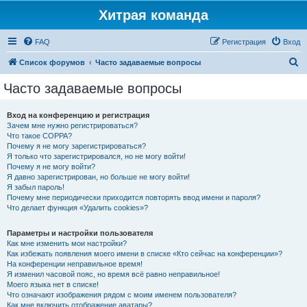
Хитрая команда
FAQ
Регистрация
Вход
П
Список форумов
Часто задаваемые вопросы
о
Часто задаваемые вопросы
и
с
Вход на конференцию и регистрация
Зачем мне нужно регистрироваться?
к
Что такое COPPA?
Почему я не могу зарегистрироваться?
Я только что зарегистрировался, но не могу войти!
Почему я не могу войти?
Я давно зарегистрирован, но больше не могу войти!
Я забыл пароль!
Почему мне периодически приходится повторять ввод имени и пароля?
Что делает функция «Удалить cookies»?
Параметры и настройки пользователя
Как мне изменить мои настройки?
Как избежать появления моего имени в списке «Кто сейчас на конференции»?
На конференции неправильное время!
Я изменил часовой пояс, но время всё равно неправильное!
Моего языка нет в списке!
Что означают изображения рядом с моим именем пользователя?
Как мне включить отображение аватары?