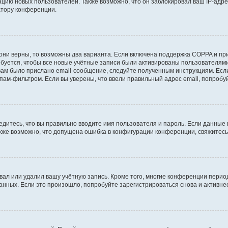
ию новых пользователей. Также возможно, что он заблокировал ваш IP-адре
атору конференции.
они верны, то возможны два варианта. Если включена поддержка COPPA и при 
уется, чтобы все новые учётные записи были активированы пользователями
ам было прислано email-сообщение, следуйте полученным инструкциям. Если
пам-фильтром. Если вы уверены, что ввели правильный адрес email, попробу
едитесь, что вы правильно вводите имя пользователя и пароль. Если данные
Также возможно, что допущена ошибка в конфигурации конференции, свяжитес
вал или удалил вашу учётную запись. Кроме того, многие конференции перио
ных. Если это произошло, попробуйте зарегистрироваться снова и активнее 