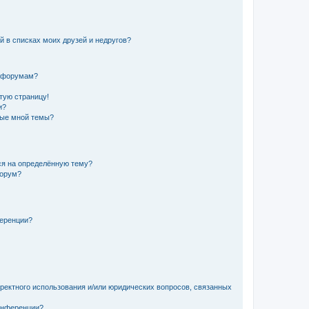
й в списках моих друзей и недругов?
и форумам?
стую страницу!
и?
ные мной темы?
ься на определённую тему?
форум?
ференции?
рректного использования и/или юридических вопросов, связанных
конференции?