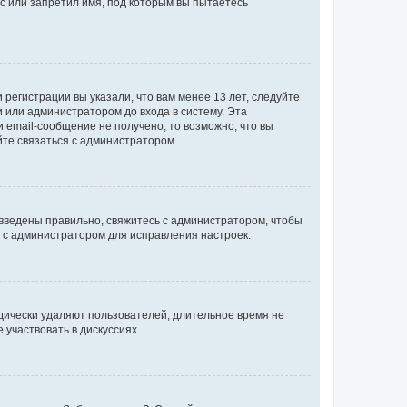
с или запретил имя, под которым вы пытаетесь
регистрации вы указали, что вам менее 13 лет, следуйте
 или администратором до входа в систему. Эта
 email-сообщение не получено, то возможно, что вы
йте связаться с администратором.
 введены правильно, свяжитесь с администратором, чтобы
ь с администратором для исправления настроек.
дически удаляют пользователей, длительное время не
участвовать в дискуссиях.