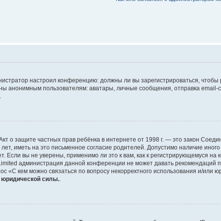
дминистратор настроил конференцию: должны ли вы зарегистрироваться, чтобы
 анонимным пользователям: аватары, личные сообщения, отправка email-сооб
.
 или Акт о защите частных прав ребёнка в интернете от 1998 г. — это закон Со
т, иметь на это письменное согласие родителей. Допустимо наличие иного
 Если вы не уверены, применимо ли это к вам, как к регистрирующемуся на 
Limited администрация данной конференции не может давать рекомендаций 
ос «С кем можно связаться по вопросу некорректного использования и/или ю
т юридической силы.
.