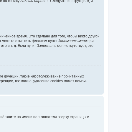
те на ссылку
Забыли пароль?
. Следуйте инструкциям, и
иченное время. Это сделано для того, чтобы никто другой
вы можете отметить флажком пункт
Запомнить меня
при
те и т. д. Если пункт
Запомнить меня
отсутствует, это
ие функции, такие как отслеживание прочитанных
ренции, возможно, удаление cookies может помочь.
 щёлкните на имени пользователя вверху страницы и