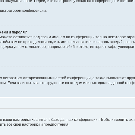
егко получить новый. Перейдите на страницу входа на конференцию и щёлкни
инистратором конференции.
мени и пароля?
сможете оставаться под своим именем на конференции только некоторое огран
 чтобы вам не приходилось вводить имя пользователя и пароль каждый раз, 
щедоступном компьютере, например в библиотеке, интернет-кафе, университе
ам оставаться авторизованным на этой конференции, а также выполняют друг
ом. Если вы испытываете трудности со входом или выходом на данной конфе
е ваши настройки хранятся в базе данных конференции. Чтобы изменить их,
ить все свои настройки и предпочтения.