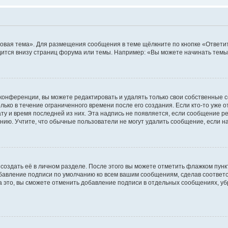
овая тема». Для размещения сообщения в теме щёлкните по кнопке «Ответит
ится внизу страниц форума или темы. Например: «Вы можете начинать темы»
конференции, вы можете редактировать и удалять только свои собственные 
ько в течение ограниченного времени после его создания. Если кто-то уже 
дату и время последней из них. Эта надпись не появляется, если сообщение 
ию. Учтите, что обычные пользователи не могут удалить сообщение, если на 
создать её в личном разделе. После этого вы можете отметить флажком пун
обавление подписи по умолчанию ко всем вашим сообщениям, сделав соотве
а это, вы сможете отменить добавление подписи в отдельных сообщениях, у