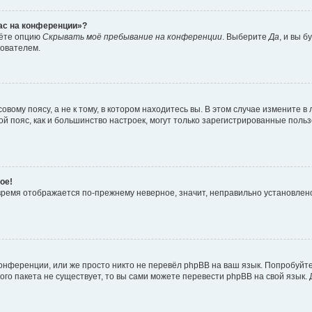
час на конференции»?
дёте опцию
Скрывать моё пребывание на конференции
. Выберите
Да
, и вы 
зователем.
вому поясу, а не к тому, в котором находитесь вы. В этом случае измените в 
овой пояс, как и большинство настроек, могут только зарегистрированные пол
ое!
о время отображается по-прежнему неверное, значит, неправильно установле
онференции, или же просто никто не перевёл phpBB на ваш язык. Попробуйт
вого пакета не существует, то вы сами можете перевести phpBB на свой язы