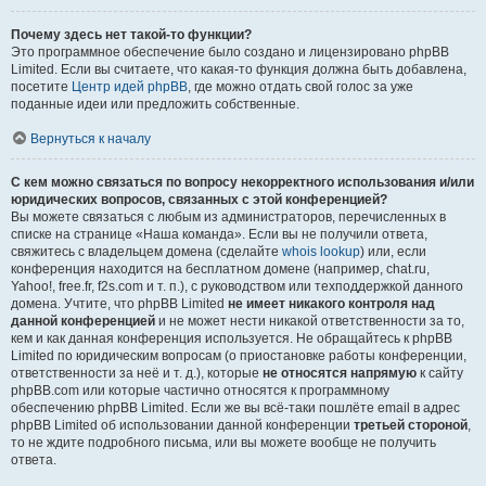
Почему здесь нет такой-то функции?
Это программное обеспечение было создано и лицензировано phpBB
Limited. Если вы считаете, что какая-то функция должна быть добавлена,
посетите
Центр идей phpBB
, где можно отдать свой голос за уже
поданные идеи или предложить собственные.
Вернуться к началу
С кем можно связаться по вопросу некорректного использования и/или
юридических вопросов, связанных с этой конференцией?
Вы можете связаться с любым из администраторов, перечисленных в
списке на странице «Наша команда». Если вы не получили ответа,
свяжитесь с владельцем домена (сделайте
whois lookup
) или, если
конференция находится на бесплатном домене (например, chat.ru,
Yahoo!, free.fr, f2s.com и т. п.), с руководством или техподдержкой данного
домена. Учтите, что phpBB Limited
не имеет никакого контроля над
данной конференцией
и не может нести никакой ответственности за то,
кем и как данная конференция используется. Не обращайтесь к phpBB
Limited по юридическим вопросам (о приостановке работы конференции,
ответственности за неё и т. д.), которые
не относятся напрямую
к сайту
phpBB.com или которые частично относятся к программному
обеспечению phpBB Limited. Если же вы всё-таки пошлёте email в адрес
phpBB Limited об использовании данной конференции
третьей стороной
,
то не ждите подробного письма, или вы можете вообще не получить
ответа.