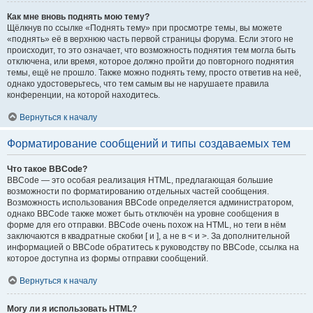
Как мне вновь поднять мою тему?
Щёлкнув по ссылке «Поднять тему» при просмотре темы, вы можете
«поднять» её в верхнюю часть первой страницы форума. Если этого не
происходит, то это означает, что возможность поднятия тем могла быть
отключена, или время, которое должно пройти до повторного поднятия
темы, ещё не прошло. Также можно поднять тему, просто ответив на неё,
однако удостоверьтесь, что тем самым вы не нарушаете правила
конференции, на которой находитесь.
Вернуться к началу
Форматирование сообщений и типы создаваемых тем
Что такое BBCode?
BBCode — это особая реализация HTML, предлагающая большие
возможности по форматированию отдельных частей сообщения.
Возможность использования BBCode определяется администратором,
однако BBCode также может быть отключён на уровне сообщения в
форме для его отправки. BBCode очень похож на HTML, но теги в нём
заключаются в квадратные скобки [ и ], а не в < и >. За дополнительной
информацией о BBCode обратитесь к руководству по BBCode, ссылка на
которое доступна из формы отправки сообщений.
Вернуться к началу
Могу ли я использовать HTML?