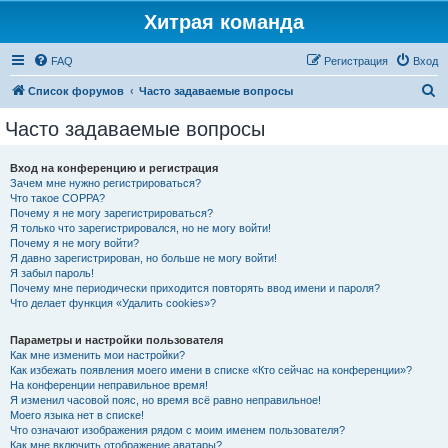
Хитрая команда
FAQ
Регистрация
Вход
П
Список форумов
Часто задаваемые вопросы
о
Часто задаваемые вопросы
и
с
Вход на конференцию и регистрация
Зачем мне нужно регистрироваться?
к
Что такое COPPA?
Почему я не могу зарегистрироваться?
Я только что зарегистрировался, но не могу войти!
Почему я не могу войти?
Я давно зарегистрирован, но больше не могу войти!
Я забыл пароль!
Почему мне периодически приходится повторять ввод имени и пароля?
Что делает функция «Удалить cookies»?
Параметры и настройки пользователя
Как мне изменить мои настройки?
Как избежать появления моего имени в списке «Кто сейчас на конференции»?
На конференции неправильное время!
Я изменил часовой пояс, но время всё равно неправильное!
Моего языка нет в списке!
Что означают изображения рядом с моим именем пользователя?
Как мне включить отображение аватары?