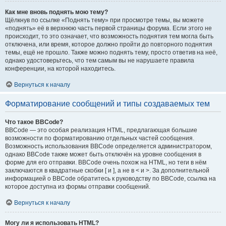
Как мне вновь поднять мою тему?
Щёлкнув по ссылке «Поднять тему» при просмотре темы, вы можете
«поднять» её в верхнюю часть первой страницы форума. Если этого не
происходит, то это означает, что возможность поднятия тем могла быть
отключена, или время, которое должно пройти до повторного поднятия
темы, ещё не прошло. Также можно поднять тему, просто ответив на неё,
однако удостоверьтесь, что тем самым вы не нарушаете правила
конференции, на которой находитесь.
Вернуться к началу
Форматирование сообщений и типы создаваемых тем
Что такое BBCode?
BBCode — это особая реализация HTML, предлагающая большие
возможности по форматированию отдельных частей сообщения.
Возможность использования BBCode определяется администратором,
однако BBCode также может быть отключён на уровне сообщения в
форме для его отправки. BBCode очень похож на HTML, но теги в нём
заключаются в квадратные скобки [ и ], а не в < и >. За дополнительной
информацией о BBCode обратитесь к руководству по BBCode, ссылка на
которое доступна из формы отправки сообщений.
Вернуться к началу
Могу ли я использовать HTML?