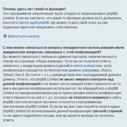
Почему здесь нет такой-то функции?
Это программное обеспечение было создано и лицензировано phpBB
Limited. Если вы считаете, что какая-то функция должна быть добавлена,
посетите
Центр идей phpBB
, где можно отдать свой голос за уже
поданные идеи или предложить собственные.
Вернуться к началу
С кем можно связаться по вопросу некорректного использования и/или
юридических вопросов, связанных с этой конференцией?
Вы можете связаться с любым из администраторов, перечисленных в
списке на странице «Наша команда». Если вы не получили ответа,
свяжитесь с владельцем домена (сделайте
whois lookup
) или, если
конференция находится на бесплатном домене (например, chat.ru,
Yahoo!, free.fr, f2s.com и т. п.), с руководством или техподдержкой данного
домена. Учтите, что phpBB Limited
не имеет никакого контроля над
данной конференцией
и не может нести никакой ответственности за то,
кем и как данная конференция используется. Не обращайтесь к phpBB
Limited по юридическим вопросам (о приостановке работы конференции,
ответственности за неё и т. д.), которые
не относятся напрямую
к сайту
phpBB.com или которые частично относятся к программному
обеспечению phpBB Limited. Если же вы всё-таки пошлёте email в адрес
phpBB Limited об использовании данной конференции
третьей стороной
,
то не ждите подробного письма, или вы можете вообще не получить
ответа.