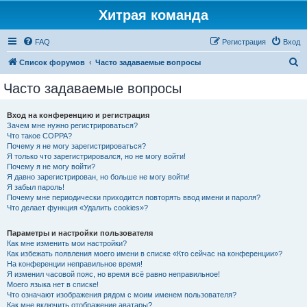
Хитрая команда
FAQ
Регистрация
Вход
П
Список форумов
Часто задаваемые вопросы
о
Часто задаваемые вопросы
и
с
Вход на конференцию и регистрация
Зачем мне нужно регистрироваться?
к
Что такое COPPA?
Почему я не могу зарегистрироваться?
Я только что зарегистрировался, но не могу войти!
Почему я не могу войти?
Я давно зарегистрирован, но больше не могу войти!
Я забыл пароль!
Почему мне периодически приходится повторять ввод имени и пароля?
Что делает функция «Удалить cookies»?
Параметры и настройки пользователя
Как мне изменить мои настройки?
Как избежать появления моего имени в списке «Кто сейчас на конференции»?
На конференции неправильное время!
Я изменил часовой пояс, но время всё равно неправильное!
Моего языка нет в списке!
Что означают изображения рядом с моим именем пользователя?
Как мне включить отображение аватары?