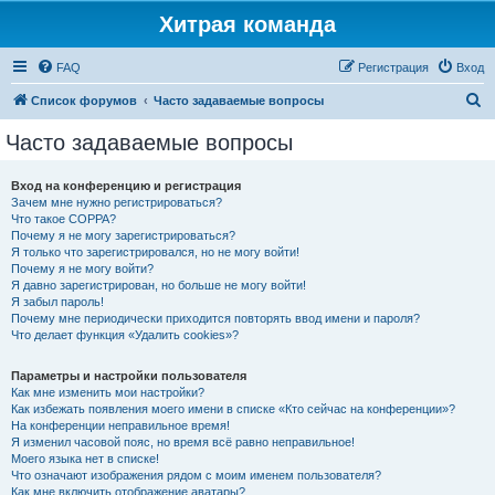
Хитрая команда
FAQ
Регистрация
Вход
П
Список форумов
Часто задаваемые вопросы
о
Часто задаваемые вопросы
и
с
Вход на конференцию и регистрация
Зачем мне нужно регистрироваться?
к
Что такое COPPA?
Почему я не могу зарегистрироваться?
Я только что зарегистрировался, но не могу войти!
Почему я не могу войти?
Я давно зарегистрирован, но больше не могу войти!
Я забыл пароль!
Почему мне периодически приходится повторять ввод имени и пароля?
Что делает функция «Удалить cookies»?
Параметры и настройки пользователя
Как мне изменить мои настройки?
Как избежать появления моего имени в списке «Кто сейчас на конференции»?
На конференции неправильное время!
Я изменил часовой пояс, но время всё равно неправильное!
Моего языка нет в списке!
Что означают изображения рядом с моим именем пользователя?
Как мне включить отображение аватары?