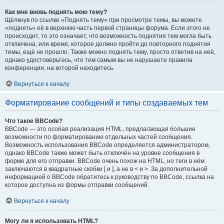
Как мне вновь поднять мою тему?
Щёлкнув по ссылке «Поднять тему» при просмотре темы, вы можете
«поднять» её в верхнюю часть первой страницы форума. Если этого не
происходит, то это означает, что возможность поднятия тем могла быть
отключена, или время, которое должно пройти до повторного поднятия
темы, ещё не прошло. Также можно поднять тему, просто ответив на неё,
однако удостоверьтесь, что тем самым вы не нарушаете правила
конференции, на которой находитесь.
Вернуться к началу
Форматирование сообщений и типы создаваемых тем
Что такое BBCode?
BBCode — это особая реализация HTML, предлагающая большие
возможности по форматированию отдельных частей сообщения.
Возможность использования BBCode определяется администратором,
однако BBCode также может быть отключён на уровне сообщения в
форме для его отправки. BBCode очень похож на HTML, но теги в нём
заключаются в квадратные скобки [ и ], а не в < и >. За дополнительной
информацией о BBCode обратитесь к руководству по BBCode, ссылка на
которое доступна из формы отправки сообщений.
Вернуться к началу
Могу ли я использовать HTML?