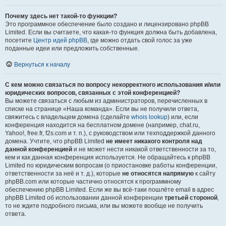
Почему здесь нет такой-то функции?
Это программное обеспечение было создано и лицензировано phpBB
Limited. Если вы считаете, что какая-то функция должна быть добавлена,
посетите
Центр идей phpBB
, где можно отдать свой голос за уже
поданные идеи или предложить собственные.
Вернуться к началу
С кем можно связаться по вопросу некорректного использования и/или
юридических вопросов, связанных с этой конференцией?
Вы можете связаться с любым из администраторов, перечисленных в
списке на странице «Наша команда». Если вы не получили ответа,
свяжитесь с владельцем домена (сделайте
whois lookup
) или, если
конференция находится на бесплатном домене (например, chat.ru,
Yahoo!, free.fr, f2s.com и т. п.), с руководством или техподдержкой данного
домена. Учтите, что phpBB Limited
не имеет никакого контроля над
данной конференцией
и не может нести никакой ответственности за то,
кем и как данная конференция используется. Не обращайтесь к phpBB
Limited по юридическим вопросам (о приостановке работы конференции,
ответственности за неё и т. д.), которые
не относятся напрямую
к сайту
phpBB.com или которые частично относятся к программному
обеспечению phpBB Limited. Если же вы всё-таки пошлёте email в адрес
phpBB Limited об использовании данной конференции
третьей стороной
,
то не ждите подробного письма, или вы можете вообще не получить
ответа.