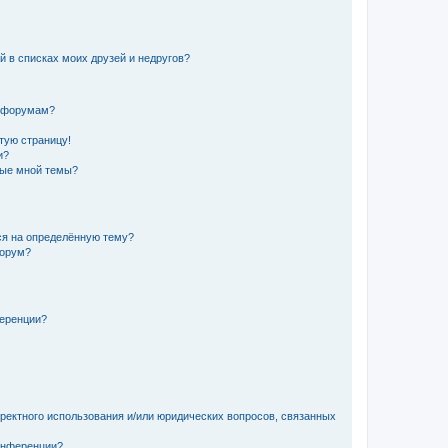
й в списках моих друзей и недругов?
и форумам?
стую страницу!
и?
ные мной темы?
ься на определённую тему?
форум?
ференции?
рректного использования и/или юридических вопросов, связанных
конференции?