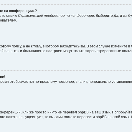
час на конференции»?
дёте опцию
Скрывать моё пребывание на конференции
. Выберите
Да
, и вы 
зователем.
вому поясу, а не к тому, в котором находитесь вы. В этом случае измените в 
овой пояс, как и большинство настроек, могут только зарегистрированные пол
ое!
о время отображается по-прежнему неверное, значит, неправильно установле
онференции, или же просто никто не перевёл phpBB на ваш язык. Попробуйт
вого пакета не существует, то вы сами можете перевести phpBB на свой язы