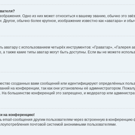
ователя?
зображения. Одно из них может относиться к вашему званию, обычно это звёзд
. Другое, обычно более крупное, изображение известно как «аватара» и обы
ь аватару с использованием четырёх инструментов: «Граватар», «Галерея а
, а также какие типы аватар могут быть доступны. Если вы не можете испол
чество созданных вами сообщений или идентифицируют определённых польз
аний на конференции, так как они установлены её администратором. Пожал
е. На большинстве конференций это запрещено, и модератор или администра
ти на конференцию!
ь email-сообщения другим пользователям через встроенную в конференцию ф
ь злоупотребления почтовой системой анонимными пользователями.