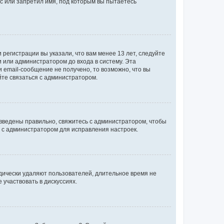
с или запретил имя, под которым вы пытаетесь
регистрации вы указали, что вам менее 13 лет, следуйте
 или администратором до входа в систему. Эта
 email-сообщение не получено, то возможно, что вы
йте связаться с администратором.
 введены правильно, свяжитесь с администратором, чтобы
ь с администратором для исправления настроек.
дически удаляют пользователей, длительное время не
участвовать в дискуссиях.