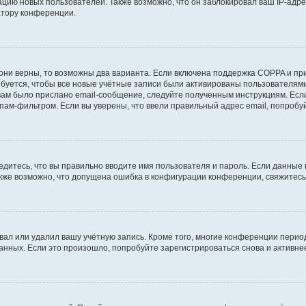
ию новых пользователей. Также возможно, что он заблокировал ваш IP-адре
атору конференции.
они верны, то возможны два варианта. Если включена поддержка COPPA и при 
уется, чтобы все новые учётные записи были активированы пользователями
ам было прислано email-сообщение, следуйте полученным инструкциям. Если
пам-фильтром. Если вы уверены, что ввели правильный адрес email, попробу
едитесь, что вы правильно вводите имя пользователя и пароль. Если данные
Также возможно, что допущена ошибка в конфигурации конференции, свяжитес
вал или удалил вашу учётную запись. Кроме того, многие конференции перио
ных. Если это произошло, попробуйте зарегистрироваться снова и активнее 