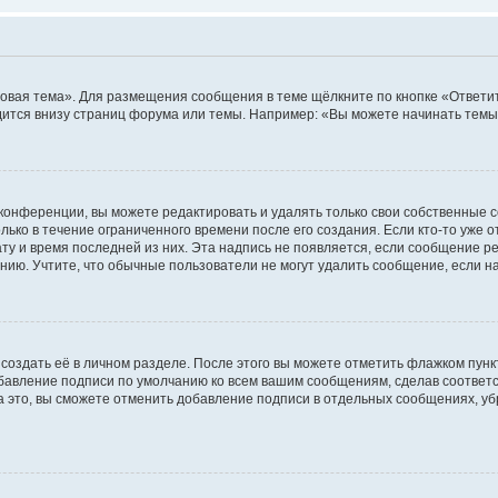
овая тема». Для размещения сообщения в теме щёлкните по кнопке «Ответит
ится внизу страниц форума или темы. Например: «Вы можете начинать темы»
конференции, вы можете редактировать и удалять только свои собственные 
ько в течение ограниченного времени после его создания. Если кто-то уже 
дату и время последней из них. Эта надпись не появляется, если сообщение 
ию. Учтите, что обычные пользователи не могут удалить сообщение, если на 
создать её в личном разделе. После этого вы можете отметить флажком пун
обавление подписи по умолчанию ко всем вашим сообщениям, сделав соотве
а это, вы сможете отменить добавление подписи в отдельных сообщениях, у