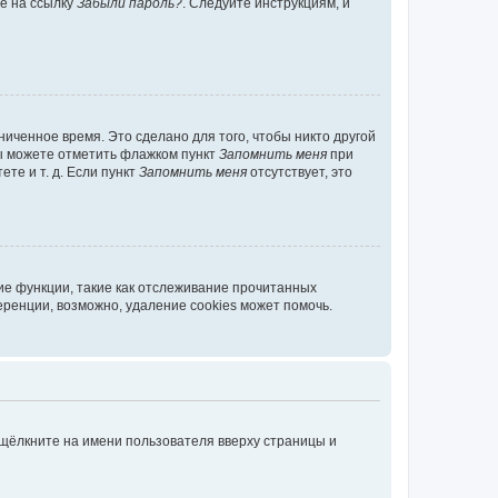
те на ссылку
Забыли пароль?
. Следуйте инструкциям, и
иченное время. Это сделано для того, чтобы никто другой
вы можете отметить флажком пункт
Запомнить меня
при
те и т. д. Если пункт
Запомнить меня
отсутствует, это
ие функции, такие как отслеживание прочитанных
ренции, возможно, удаление cookies может помочь.
 щёлкните на имени пользователя вверху страницы и