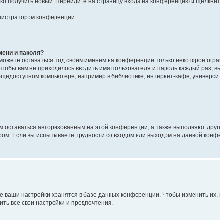
егко получить новый. Перейдите на страницу входа на конференцию и щёлкни
инистратором конференции.
мени и пароля?
сможете оставаться под своим именем на конференции только некоторое огран
 чтобы вам не приходилось вводить имя пользователя и пароль каждый раз, 
щедоступном компьютере, например в библиотеке, интернет-кафе, университе
ам оставаться авторизованным на этой конференции, а также выполняют друг
ом. Если вы испытываете трудности со входом или выходом на данной конфе
е ваши настройки хранятся в базе данных конференции. Чтобы изменить их,
ить все свои настройки и предпочтения.