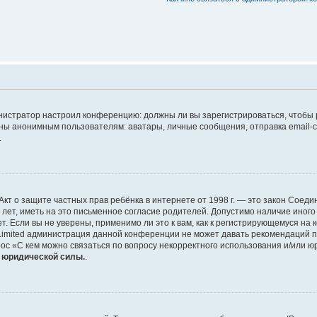
дминистратор настроил конференцию: должны ли вы зарегистрироваться, чтобы
 анонимным пользователям: аватары, личные сообщения, отправка email-сооб
.
 или Акт о защите частных прав ребёнка в интернете от 1998 г. — это закон Со
т, иметь на это письменное согласие родителей. Допустимо наличие иного
 Если вы не уверены, применимо ли это к вам, как к регистрирующемуся на 
Limited администрация данной конференции не может давать рекомендаций 
ос «С кем можно связаться по вопросу некорректного использования и/или ю
т юридической силы.
.