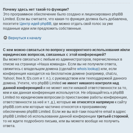
Почему здесь нет такой-то функции?
Это программное обеспечение было создано и лицензировано phpBB
Limited. Если вы считаете, что какая-то функция должна быть добавлена,
посетите
Центр идей phpBB
, где можно отдать свой голос за уже
поданные идеи или предложить собственные.
Вернуться к началу
С кем можно связаться по вопросу некорректного использования и/или
юридических вопросов, связанных с этой конференцией?
Вы можете связаться с любым из администраторов, перечисленных в
списке на странице «Наша команда». Если вы не получили ответа,
свяжитесь с владельцем домена (сделайте
whois lookup
) или, если
конференция находится на бесплатном домене (например, chat.ru,
Yahoo!, free.fr, f2s.com и т. п.), с руководством или техподдержкой данного
домена. Учтите, что phpBB Limited
не имеет никакого контроля над
данной конференцией
и не может нести никакой ответственности за то,
кем и как данная конференция используется. Не обращайтесь к phpBB
Limited по юридическим вопросам (о приостановке работы конференции,
ответственности за неё и т. д.), которые
не относятся напрямую
к сайту
phpBB.com или которые частично относятся к программному
обеспечению phpBB Limited. Если же вы всё-таки пошлёте email в адрес
phpBB Limited об использовании данной конференции
третьей стороной
,
то не ждите подробного письма, или вы можете вообще не получить
ответа.