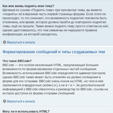
Как мне вновь поднять мою тему?
Щёлкнув по ссылке «Поднять тему» при просмотре темы, вы можете
«поднять» её в верхнюю часть первой страницы форума. Если этого не
происходит, то это означает, что возможность поднятия тем могла быть
отключена, или время, которое должно пройти до повторного поднятия
темы, ещё не прошло. Также можно поднять тему, просто ответив на неё,
однако удостоверьтесь, что тем самым вы не нарушаете правила
конференции, на которой находитесь.
Вернуться к началу
Форматирование сообщений и типы создаваемых тем
Что такое BBCode?
BBCode — это особая реализация HTML, предлагающая большие
возможности по форматированию отдельных частей сообщения.
Возможность использования BBCode определяется администратором,
однако BBCode также может быть отключён на уровне сообщения в
форме для его отправки. BBCode очень похож на HTML, но теги в нём
заключаются в квадратные скобки [ и ], а не в < и >. За дополнительной
информацией о BBCode обратитесь к руководству по BBCode, ссылка на
которое доступна из формы отправки сообщений.
Вернуться к началу
Могу ли я использовать HTML?