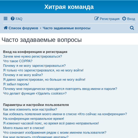
Хитрая команда
FAQ
Регистрация
Вход
П
Список форумов
Часто задаваемые вопросы
о
Часто задаваемые вопросы
и
с
Вход на конференцию и регистрация
Зачем мне нужно регистрироваться?
к
Что такое COPPA?
Почему я не могу зарегистрироваться?
Я только что зарегистрировался, но не могу войти!
Почему я не могу войти?
Я давно зарегистрирован, но больше не могу войти!
Я забыл пароль!
Почему мне периодически приходится повторять ввод имени и пароля?
Что делает функция «Удалить cookies»?
Параметры и настройки пользователя
Как мне изменить мои настройки?
Как избежать появления моего имени в списке «Кто сейчас на конференции»?
На конференции неправильное время!
Я изменил часовой пояс, но время всё равно неправильное!
Моего языка нет в списке!
Что означают изображения рядом с моим именем пользователя?
Как мне включить отображение аватары?