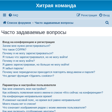
Хитрая команда
FAQ
Регистрация
Вход
П
Список форумов
Часто задаваемые вопросы
о
Часто задаваемые вопросы
и
с
Вход на конференцию и регистрация
Зачем мне нужно регистрироваться?
к
Что такое COPPA?
Почему я не могу зарегистрироваться?
Я только что зарегистрировался, но не могу войти!
Почему я не могу войти?
Я давно зарегистрирован, но больше не могу войти!
Я забыл пароль!
Почему мне периодически приходится повторять ввод имени и пароля?
Что делает функция «Удалить cookies»?
Параметры и настройки пользователя
Как мне изменить мои настройки?
Как избежать появления моего имени в списке «Кто сейчас на конференции»?
На конференции неправильное время!
Я изменил часовой пояс, но время всё равно неправильное!
Моего языка нет в списке!
Что означают изображения рядом с моим именем пользователя?
Как мне включить отображение аватары?