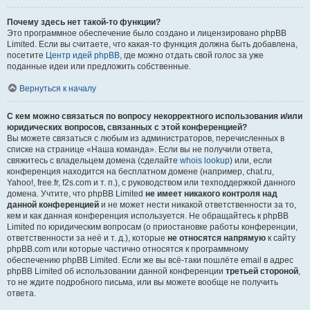
Почему здесь нет такой-то функции?
Это программное обеспечение было создано и лицензировано phpBB
Limited. Если вы считаете, что какая-то функция должна быть добавлена,
посетите
Центр идей phpBB
, где можно отдать свой голос за уже
поданные идеи или предложить собственные.
Вернуться к началу
С кем можно связаться по вопросу некорректного использования и/или
юридических вопросов, связанных с этой конференцией?
Вы можете связаться с любым из администраторов, перечисленных в
списке на странице «Наша команда». Если вы не получили ответа,
свяжитесь с владельцем домена (сделайте
whois lookup
) или, если
конференция находится на бесплатном домене (например, chat.ru,
Yahoo!, free.fr, f2s.com и т. п.), с руководством или техподдержкой данного
домена. Учтите, что phpBB Limited
не имеет никакого контроля над
данной конференцией
и не может нести никакой ответственности за то,
кем и как данная конференция используется. Не обращайтесь к phpBB
Limited по юридическим вопросам (о приостановке работы конференции,
ответственности за неё и т. д.), которые
не относятся напрямую
к сайту
phpBB.com или которые частично относятся к программному
обеспечению phpBB Limited. Если же вы всё-таки пошлёте email в адрес
phpBB Limited об использовании данной конференции
третьей стороной
,
то не ждите подробного письма, или вы можете вообще не получить
ответа.