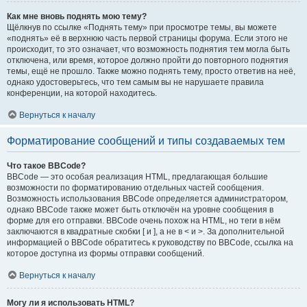
Как мне вновь поднять мою тему?
Щёлкнув по ссылке «Поднять тему» при просмотре темы, вы можете
«поднять» её в верхнюю часть первой страницы форума. Если этого не
происходит, то это означает, что возможность поднятия тем могла быть
отключена, или время, которое должно пройти до повторного поднятия
темы, ещё не прошло. Также можно поднять тему, просто ответив на неё,
однако удостоверьтесь, что тем самым вы не нарушаете правила
конференции, на которой находитесь.
Вернуться к началу
Форматирование сообщений и типы создаваемых тем
Что такое BBCode?
BBCode — это особая реализация HTML, предлагающая большие
возможности по форматированию отдельных частей сообщения.
Возможность использования BBCode определяется администратором,
однако BBCode также может быть отключён на уровне сообщения в
форме для его отправки. BBCode очень похож на HTML, но теги в нём
заключаются в квадратные скобки [ и ], а не в < и >. За дополнительной
информацией о BBCode обратитесь к руководству по BBCode, ссылка на
которое доступна из формы отправки сообщений.
Вернуться к началу
Могу ли я использовать HTML?