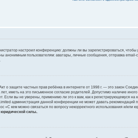
дминистратор настроил конференцию: должны ли вы зарегистрироваться, чтобы
 анонимным пользователям: аватары, личные сообщения, отправка email-сооб
.
 или Акт о защите частных прав ребёнка в интернете от 1998 г. — это закон Со
т, иметь на это письменное согласие родителей. Допустимо наличие иного
 Если вы не уверены, применимо ли это к вам, как к регистрирующемуся на 
Limited администрация данной конференции не может давать рекомендаций 
ос «С кем можно связаться по вопросу некорректного использования и/или ю
т юридической силы.
.