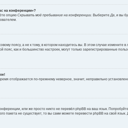
час на конференции»?
дёте опцию
Скрывать моё пребывание на конференции
. Выберите
Да
, и вы 
зователем.
вому поясу, а не к тому, в котором находитесь вы. В этом случае измените в 
овой пояс, как и большинство настроек, могут только зарегистрированные пол
ое!
о время отображается по-прежнему неверное, значит, неправильно установле
онференции, или же просто никто не перевёл phpBB на ваш язык. Попробуйт
вого пакета не существует, то вы сами можете перевести phpBB на свой язы