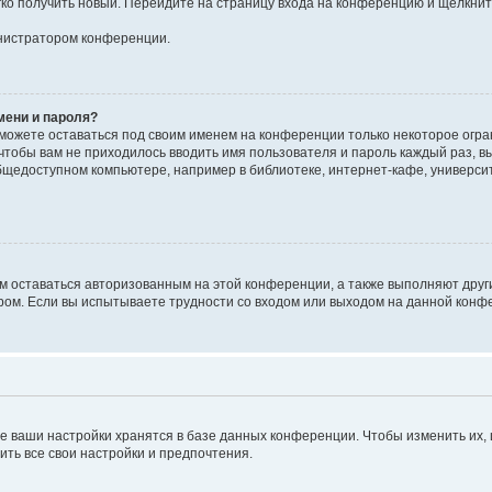
егко получить новый. Перейдите на страницу входа на конференцию и щёлкни
инистратором конференции.
мени и пароля?
сможете оставаться под своим именем на конференции только некоторое огран
 чтобы вам не приходилось вводить имя пользователя и пароль каждый раз, 
щедоступном компьютере, например в библиотеке, интернет-кафе, университе
ам оставаться авторизованным на этой конференции, а также выполняют друг
ом. Если вы испытываете трудности со входом или выходом на данной конфе
е ваши настройки хранятся в базе данных конференции. Чтобы изменить их,
ить все свои настройки и предпочтения.