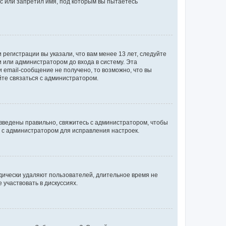
с или запретил имя, под которым вы пытаетесь
регистрации вы указали, что вам менее 13 лет, следуйте
 или администратором до входа в систему. Эта
 email-сообщение не получено, то возможно, что вы
йте связаться с администратором.
 введены правильно, свяжитесь с администратором, чтобы
ь с администратором для исправления настроек.
дически удаляют пользователей, длительное время не
участвовать в дискуссиях.