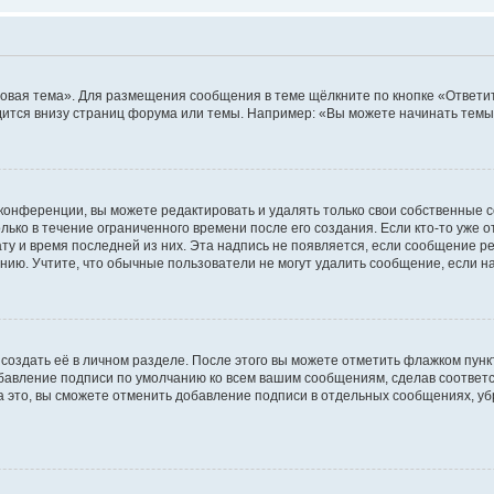
овая тема». Для размещения сообщения в теме щёлкните по кнопке «Ответит
ится внизу страниц форума или темы. Например: «Вы можете начинать темы»
конференции, вы можете редактировать и удалять только свои собственные 
ько в течение ограниченного времени после его создания. Если кто-то уже 
дату и время последней из них. Эта надпись не появляется, если сообщение 
ию. Учтите, что обычные пользователи не могут удалить сообщение, если на 
создать её в личном разделе. После этого вы можете отметить флажком пун
обавление подписи по умолчанию ко всем вашим сообщениям, сделав соотве
а это, вы сможете отменить добавление подписи в отдельных сообщениях, у