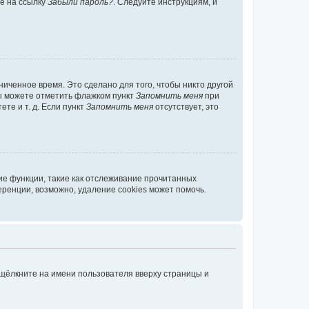
те на ссылку
Забыли пароль?
. Следуйте инструкциям, и
иченное время. Это сделано для того, чтобы никто другой
вы можете отметить флажком пункт
Запомнить меня
при
те и т. д. Если пункт
Запомнить меня
отсутствует, это
ие функции, такие как отслеживание прочитанных
ренции, возможно, удаление cookies может помочь.
 щёлкните на имени пользователя вверху страницы и