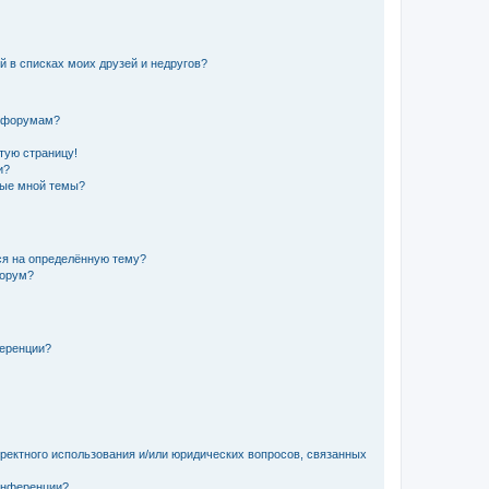
й в списках моих друзей и недругов?
и форумам?
стую страницу!
и?
ные мной темы?
ься на определённую тему?
форум?
ференции?
рректного использования и/или юридических вопросов, связанных
конференции?