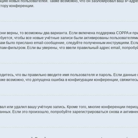
ию новых пользователей. Также возможно, что он заблокировал ваш IP-адре
атору конференции.
они верны, то возможны два варианта. Если включена поддержка COPPA и при 
уется, чтобы все новые учётные записи были активированы пользователями
ам было прислано email-сообщение, следуйте полученным инструкциям. Если
пам-фильтром. Если вы уверены, что ввели правильный адрес email, попробу
едитесь, что вы правильно вводите имя пользователя и пароль. Если данные
Также возможно, что допущена ошибка в конфигурации конференции, свяжитес
вал или удалил вашу учётную запись. Кроме того, многие конференции перио
ных. Если это произошло, попробуйте зарегистрироваться снова и активнее 