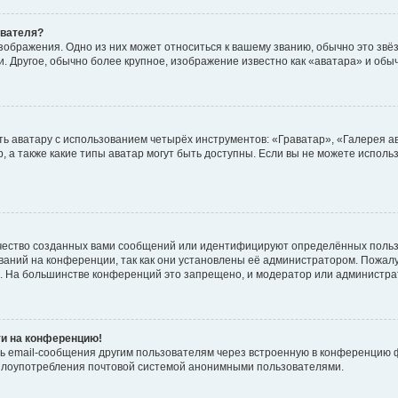
ователя?
зображения. Одно из них может относиться к вашему званию, обычно это звёзд
. Другое, обычно более крупное, изображение известно как «аватара» и обы
ь аватару с использованием четырёх инструментов: «Граватар», «Галерея а
, а также какие типы аватар могут быть доступны. Если вы не можете испол
чество созданных вами сообщений или идентифицируют определённых польз
аний на конференции, так как они установлены её администратором. Пожал
е. На большинстве конференций это запрещено, и модератор или администра
ти на конференцию!
ь email-сообщения другим пользователям через встроенную в конференцию ф
ь злоупотребления почтовой системой анонимными пользователями.