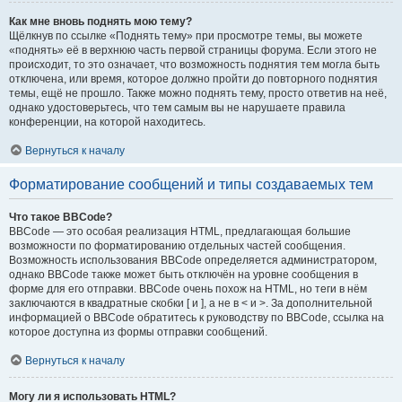
Как мне вновь поднять мою тему?
Щёлкнув по ссылке «Поднять тему» при просмотре темы, вы можете
«поднять» её в верхнюю часть первой страницы форума. Если этого не
происходит, то это означает, что возможность поднятия тем могла быть
отключена, или время, которое должно пройти до повторного поднятия
темы, ещё не прошло. Также можно поднять тему, просто ответив на неё,
однако удостоверьтесь, что тем самым вы не нарушаете правила
конференции, на которой находитесь.
Вернуться к началу
Форматирование сообщений и типы создаваемых тем
Что такое BBCode?
BBCode — это особая реализация HTML, предлагающая большие
возможности по форматированию отдельных частей сообщения.
Возможность использования BBCode определяется администратором,
однако BBCode также может быть отключён на уровне сообщения в
форме для его отправки. BBCode очень похож на HTML, но теги в нём
заключаются в квадратные скобки [ и ], а не в < и >. За дополнительной
информацией о BBCode обратитесь к руководству по BBCode, ссылка на
которое доступна из формы отправки сообщений.
Вернуться к началу
Могу ли я использовать HTML?