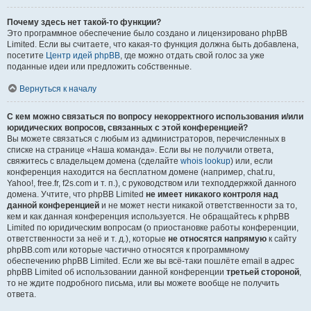
Почему здесь нет такой-то функции?
Это программное обеспечение было создано и лицензировано phpBB
Limited. Если вы считаете, что какая-то функция должна быть добавлена,
посетите
Центр идей phpBB
, где можно отдать свой голос за уже
поданные идеи или предложить собственные.
Вернуться к началу
С кем можно связаться по вопросу некорректного использования и/или
юридических вопросов, связанных с этой конференцией?
Вы можете связаться с любым из администраторов, перечисленных в
списке на странице «Наша команда». Если вы не получили ответа,
свяжитесь с владельцем домена (сделайте
whois lookup
) или, если
конференция находится на бесплатном домене (например, chat.ru,
Yahoo!, free.fr, f2s.com и т. п.), с руководством или техподдержкой данного
домена. Учтите, что phpBB Limited
не имеет никакого контроля над
данной конференцией
и не может нести никакой ответственности за то,
кем и как данная конференция используется. Не обращайтесь к phpBB
Limited по юридическим вопросам (о приостановке работы конференции,
ответственности за неё и т. д.), которые
не относятся напрямую
к сайту
phpBB.com или которые частично относятся к программному
обеспечению phpBB Limited. Если же вы всё-таки пошлёте email в адрес
phpBB Limited об использовании данной конференции
третьей стороной
,
то не ждите подробного письма, или вы можете вообще не получить
ответа.