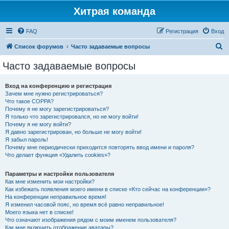
Хитрая команда
FAQ
Регистрация
Вход
П
Список форумов
Часто задаваемые вопросы
о
Часто задаваемые вопросы
и
с
Вход на конференцию и регистрация
Зачем мне нужно регистрироваться?
к
Что такое COPPA?
Почему я не могу зарегистрироваться?
Я только что зарегистрировался, но не могу войти!
Почему я не могу войти?
Я давно зарегистрирован, но больше не могу войти!
Я забыл пароль!
Почему мне периодически приходится повторять ввод имени и пароля?
Что делает функция «Удалить cookies»?
Параметры и настройки пользователя
Как мне изменить мои настройки?
Как избежать появления моего имени в списке «Кто сейчас на конференции»?
На конференции неправильное время!
Я изменил часовой пояс, но время всё равно неправильное!
Моего языка нет в списке!
Что означают изображения рядом с моим именем пользователя?
Как мне включить отображение аватары?