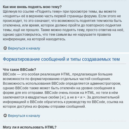
Как мне вновь поднять мою тему?
Щёлкнув по ссылке «Поднять тему» при просмотре темы, вы можете
«поднять» её в верхнюю часть первой страницы форума. Если этого не
происходит, то это означает, что возможность поднятия тем могла быть
отключена, или время, которое должно пройти до повторного поднятия
темы, ещё не прошло. Также можно поднять тему, просто ответив на неё,
однако удостоверьтесь, что тем самым вы не нарушаете правила
конференции, на которой находитесь.
Вернуться к началу
Форматирование сообщений и типы создаваемых тем
Что такое BBCode?
BBCode — это особая реализация HTML, предлагающая большие
возможности по форматированию отдельных частей сообщения.
Возможность использования BBCode определяется администратором,
однако BBCode также может быть отключён на уровне сообщения в
форме для его отправки. BBCode очень похож на HTML, но теги в нём
заключаются в квадратные скобки [ и ], а не в < и >. За дополнительной
информацией о BBCode обратитесь к руководству по BBCode, ссылка на
которое доступна из формы отправки сообщений.
Вернуться к началу
Могу ли я использовать HTML?