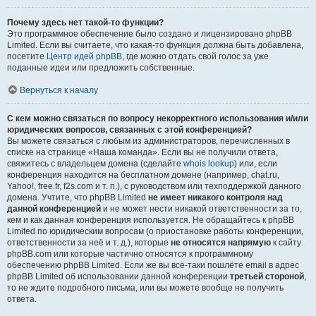
Почему здесь нет такой-то функции?
Это программное обеспечение было создано и лицензировано phpBB
Limited. Если вы считаете, что какая-то функция должна быть добавлена,
посетите
Центр идей phpBB
, где можно отдать свой голос за уже
поданные идеи или предложить собственные.
Вернуться к началу
С кем можно связаться по вопросу некорректного использования и/или
юридических вопросов, связанных с этой конференцией?
Вы можете связаться с любым из администраторов, перечисленных в
списке на странице «Наша команда». Если вы не получили ответа,
свяжитесь с владельцем домена (сделайте
whois lookup
) или, если
конференция находится на бесплатном домене (например, chat.ru,
Yahoo!, free.fr, f2s.com и т. п.), с руководством или техподдержкой данного
домена. Учтите, что phpBB Limited
не имеет никакого контроля над
данной конференцией
и не может нести никакой ответственности за то,
кем и как данная конференция используется. Не обращайтесь к phpBB
Limited по юридическим вопросам (о приостановке работы конференции,
ответственности за неё и т. д.), которые
не относятся напрямую
к сайту
phpBB.com или которые частично относятся к программному
обеспечению phpBB Limited. Если же вы всё-таки пошлёте email в адрес
phpBB Limited об использовании данной конференции
третьей стороной
,
то не ждите подробного письма, или вы можете вообще не получить
ответа.