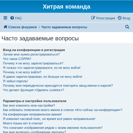
Хитрая команда
FAQ
Регистрация
Вход
П
Список форумов
Часто задаваемые вопросы
о
Часто задаваемые вопросы
и
с
Вход на конференцию и регистрация
Зачем мне нужно регистрироваться?
к
Что такое COPPA?
Почему я не могу зарегистрироваться?
Я только что зарегистрировался, но не могу войти!
Почему я не могу войти?
Я давно зарегистрирован, но больше не могу войти!
Я забыл пароль!
Почему мне периодически приходится повторять ввод имени и пароля?
Что делает функция «Удалить cookies»?
Параметры и настройки пользователя
Как мне изменить мои настройки?
Как избежать появления моего имени в списке «Кто сейчас на конференции»?
На конференции неправильное время!
Я изменил часовой пояс, но время всё равно неправильное!
Моего языка нет в списке!
Что означают изображения рядом с моим именем пользователя?
Как мне включить отображение аватары?