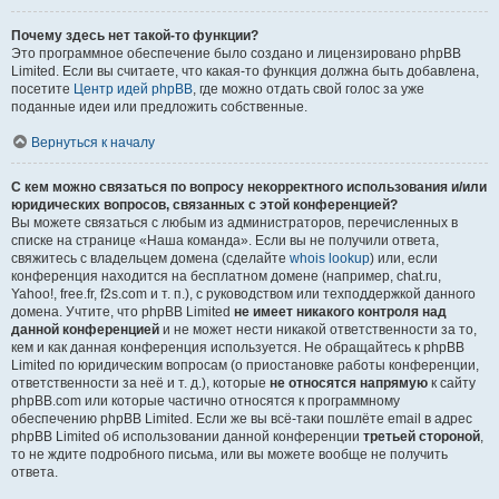
Почему здесь нет такой-то функции?
Это программное обеспечение было создано и лицензировано phpBB
Limited. Если вы считаете, что какая-то функция должна быть добавлена,
посетите
Центр идей phpBB
, где можно отдать свой голос за уже
поданные идеи или предложить собственные.
Вернуться к началу
С кем можно связаться по вопросу некорректного использования и/или
юридических вопросов, связанных с этой конференцией?
Вы можете связаться с любым из администраторов, перечисленных в
списке на странице «Наша команда». Если вы не получили ответа,
свяжитесь с владельцем домена (сделайте
whois lookup
) или, если
конференция находится на бесплатном домене (например, chat.ru,
Yahoo!, free.fr, f2s.com и т. п.), с руководством или техподдержкой данного
домена. Учтите, что phpBB Limited
не имеет никакого контроля над
данной конференцией
и не может нести никакой ответственности за то,
кем и как данная конференция используется. Не обращайтесь к phpBB
Limited по юридическим вопросам (о приостановке работы конференции,
ответственности за неё и т. д.), которые
не относятся напрямую
к сайту
phpBB.com или которые частично относятся к программному
обеспечению phpBB Limited. Если же вы всё-таки пошлёте email в адрес
phpBB Limited об использовании данной конференции
третьей стороной
,
то не ждите подробного письма, или вы можете вообще не получить
ответа.