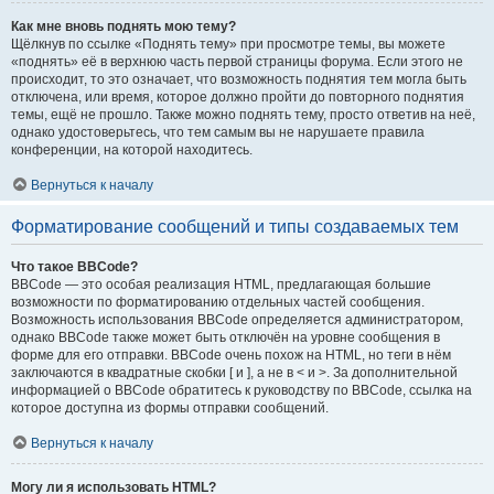
Как мне вновь поднять мою тему?
Щёлкнув по ссылке «Поднять тему» при просмотре темы, вы можете
«поднять» её в верхнюю часть первой страницы форума. Если этого не
происходит, то это означает, что возможность поднятия тем могла быть
отключена, или время, которое должно пройти до повторного поднятия
темы, ещё не прошло. Также можно поднять тему, просто ответив на неё,
однако удостоверьтесь, что тем самым вы не нарушаете правила
конференции, на которой находитесь.
Вернуться к началу
Форматирование сообщений и типы создаваемых тем
Что такое BBCode?
BBCode — это особая реализация HTML, предлагающая большие
возможности по форматированию отдельных частей сообщения.
Возможность использования BBCode определяется администратором,
однако BBCode также может быть отключён на уровне сообщения в
форме для его отправки. BBCode очень похож на HTML, но теги в нём
заключаются в квадратные скобки [ и ], а не в < и >. За дополнительной
информацией о BBCode обратитесь к руководству по BBCode, ссылка на
которое доступна из формы отправки сообщений.
Вернуться к началу
Могу ли я использовать HTML?