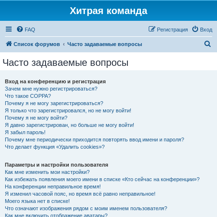
Хитрая команда
FAQ
Регистрация
Вход
П
Список форумов
Часто задаваемые вопросы
о
Часто задаваемые вопросы
и
с
Вход на конференцию и регистрация
Зачем мне нужно регистрироваться?
к
Что такое COPPA?
Почему я не могу зарегистрироваться?
Я только что зарегистрировался, но не могу войти!
Почему я не могу войти?
Я давно зарегистрирован, но больше не могу войти!
Я забыл пароль!
Почему мне периодически приходится повторять ввод имени и пароля?
Что делает функция «Удалить cookies»?
Параметры и настройки пользователя
Как мне изменить мои настройки?
Как избежать появления моего имени в списке «Кто сейчас на конференции»?
На конференции неправильное время!
Я изменил часовой пояс, но время всё равно неправильное!
Моего языка нет в списке!
Что означают изображения рядом с моим именем пользователя?
Как мне включить отображение аватары?