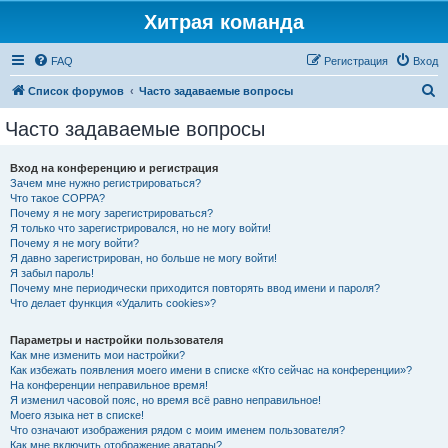
Хитрая команда
FAQ
Регистрация
Вход
П
Список форумов
Часто задаваемые вопросы
о
Часто задаваемые вопросы
и
с
Вход на конференцию и регистрация
Зачем мне нужно регистрироваться?
к
Что такое COPPA?
Почему я не могу зарегистрироваться?
Я только что зарегистрировался, но не могу войти!
Почему я не могу войти?
Я давно зарегистрирован, но больше не могу войти!
Я забыл пароль!
Почему мне периодически приходится повторять ввод имени и пароля?
Что делает функция «Удалить cookies»?
Параметры и настройки пользователя
Как мне изменить мои настройки?
Как избежать появления моего имени в списке «Кто сейчас на конференции»?
На конференции неправильное время!
Я изменил часовой пояс, но время всё равно неправильное!
Моего языка нет в списке!
Что означают изображения рядом с моим именем пользователя?
Как мне включить отображение аватары?