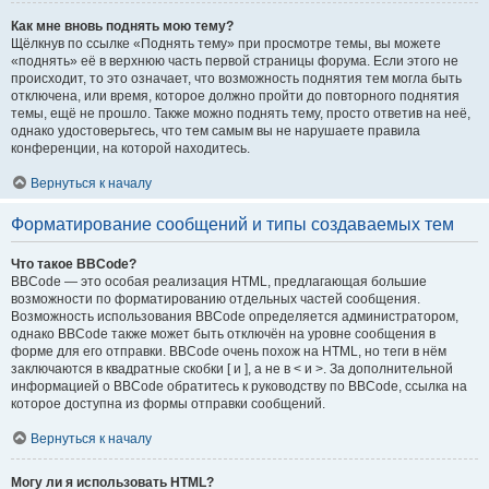
Как мне вновь поднять мою тему?
Щёлкнув по ссылке «Поднять тему» при просмотре темы, вы можете
«поднять» её в верхнюю часть первой страницы форума. Если этого не
происходит, то это означает, что возможность поднятия тем могла быть
отключена, или время, которое должно пройти до повторного поднятия
темы, ещё не прошло. Также можно поднять тему, просто ответив на неё,
однако удостоверьтесь, что тем самым вы не нарушаете правила
конференции, на которой находитесь.
Вернуться к началу
Форматирование сообщений и типы создаваемых тем
Что такое BBCode?
BBCode — это особая реализация HTML, предлагающая большие
возможности по форматированию отдельных частей сообщения.
Возможность использования BBCode определяется администратором,
однако BBCode также может быть отключён на уровне сообщения в
форме для его отправки. BBCode очень похож на HTML, но теги в нём
заключаются в квадратные скобки [ и ], а не в < и >. За дополнительной
информацией о BBCode обратитесь к руководству по BBCode, ссылка на
которое доступна из формы отправки сообщений.
Вернуться к началу
Могу ли я использовать HTML?