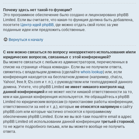
Почему здесь нет такой-то функции?
Это программное обеспечение было создано и лицензировано phpBB
Limited. Если вы считаете, что какая-то функция должна быть добавлена,
посетите
Центр идей phpBB
, где можно отдать свой голос за уже
поданные идеи или предложить собственные.
Вернуться к началу
С кем можно связаться по вопросу некорректного использования и/или
юридических вопросов, связанных с этой конференцией?
Вы можете связаться с любым из администраторов, перечисленных в
списке на странице «Наша команда». Если вы не получили ответа,
свяжитесь с владельцем домена (сделайте
whois lookup
) или, если
конференция находится на бесплатном домене (например, chat.ru,
Yahoo!, free.fr, f2s.com и т. п.), с руководством или техподдержкой данного
домена. Учтите, что phpBB Limited
не имеет никакого контроля над
данной конференцией
и не может нести никакой ответственности за то,
кем и как данная конференция используется. Не обращайтесь к phpBB
Limited по юридическим вопросам (о приостановке работы конференции,
ответственности за неё и т. д.), которые
не относятся напрямую
к сайту
phpBB.com или которые частично относятся к программному
обеспечению phpBB Limited. Если же вы всё-таки пошлёте email в адрес
phpBB Limited об использовании данной конференции
третьей стороной
,
то не ждите подробного письма, или вы можете вообще не получить
ответа.