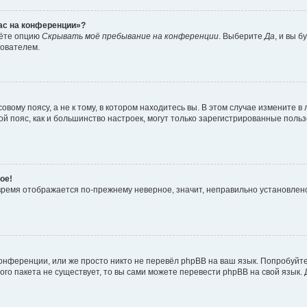
час на конференции»?
дёте опцию
Скрывать моё пребывание на конференции
. Выберите
Да
, и вы 
зователем.
вому поясу, а не к тому, в котором находитесь вы. В этом случае измените в 
овой пояс, как и большинство настроек, могут только зарегистрированные пол
ое!
о время отображается по-прежнему неверное, значит, неправильно установле
онференции, или же просто никто не перевёл phpBB на ваш язык. Попробуйт
вого пакета не существует, то вы сами можете перевести phpBB на свой язы