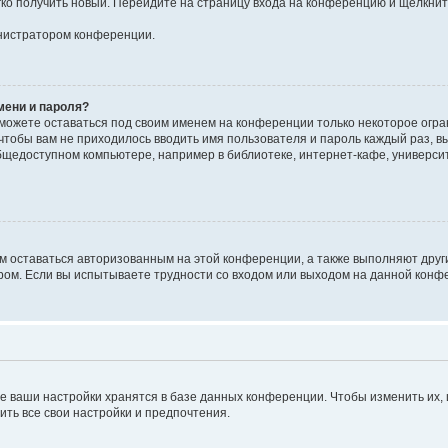
егко получить новый. Перейдите на страницу входа на конференцию и щёлкни
инистратором конференции.
мени и пароля?
сможете оставаться под своим именем на конференции только некоторое огран
 чтобы вам не приходилось вводить имя пользователя и пароль каждый раз, 
щедоступном компьютере, например в библиотеке, интернет-кафе, университе
ам оставаться авторизованным на этой конференции, а также выполняют друг
ом. Если вы испытываете трудности со входом или выходом на данной конфе
е ваши настройки хранятся в базе данных конференции. Чтобы изменить их,
ить все свои настройки и предпочтения.