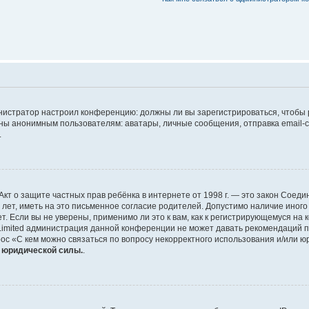
дминистратор настроил конференцию: должны ли вы зарегистрироваться, чтобы
 анонимным пользователям: аватары, личные сообщения, отправка email-сооб
.
 или Акт о защите частных прав ребёнка в интернете от 1998 г. — это закон Со
т, иметь на это письменное согласие родителей. Допустимо наличие иного
 Если вы не уверены, применимо ли это к вам, как к регистрирующемуся на 
Limited администрация данной конференции не может давать рекомендаций 
ос «С кем можно связаться по вопросу некорректного использования и/или ю
т юридической силы.
.