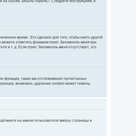
те на ссылку
Забыли пароль?
. Следуйте инструкциям, и
иченное время. Это сделано для того, чтобы никто другой
вы можете отметить флажком пункт
Запомнить меня
при
те и т. д. Если пункт
Запомнить меня
отсутствует, это
ие функции, такие как отслеживание прочитанных
ренции, возможно, удаление cookies может помочь.
 щёлкните на имени пользователя вверху страницы и