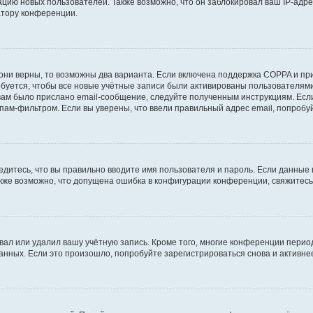
ию новых пользователей. Также возможно, что он заблокировал ваш IP-адре
атору конференции.
они верны, то возможны два варианта. Если включена поддержка COPPA и при 
уется, чтобы все новые учётные записи были активированы пользователями
ам было прислано email-сообщение, следуйте полученным инструкциям. Если
пам-фильтром. Если вы уверены, что ввели правильный адрес email, попробу
едитесь, что вы правильно вводите имя пользователя и пароль. Если данные
Также возможно, что допущена ошибка в конфигурации конференции, свяжитес
вал или удалил вашу учётную запись. Кроме того, многие конференции перио
ных. Если это произошло, попробуйте зарегистрироваться снова и активнее 