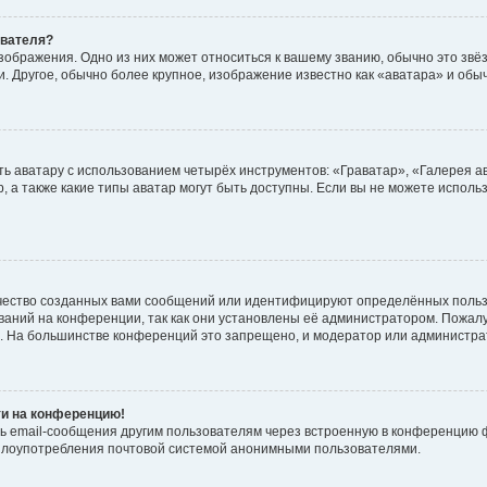
ователя?
зображения. Одно из них может относиться к вашему званию, обычно это звёзд
. Другое, обычно более крупное, изображение известно как «аватара» и обы
ь аватару с использованием четырёх инструментов: «Граватар», «Галерея а
, а также какие типы аватар могут быть доступны. Если вы не можете испол
чество созданных вами сообщений или идентифицируют определённых польз
аний на конференции, так как они установлены её администратором. Пожал
е. На большинстве конференций это запрещено, и модератор или администра
ти на конференцию!
ь email-сообщения другим пользователям через встроенную в конференцию ф
ь злоупотребления почтовой системой анонимными пользователями.