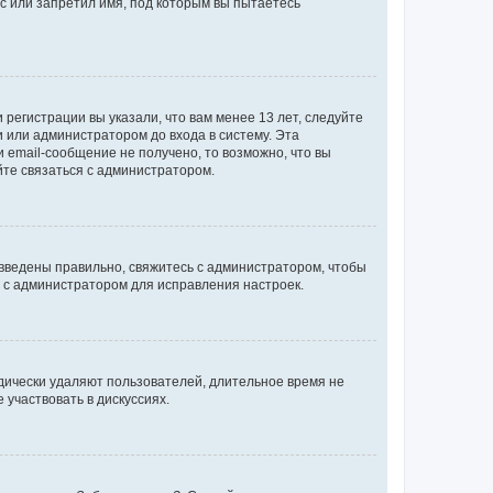
с или запретил имя, под которым вы пытаетесь
регистрации вы указали, что вам менее 13 лет, следуйте
 или администратором до входа в систему. Эта
 email-сообщение не получено, то возможно, что вы
йте связаться с администратором.
 введены правильно, свяжитесь с администратором, чтобы
ь с администратором для исправления настроек.
дически удаляют пользователей, длительное время не
участвовать в дискуссиях.