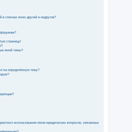
й в списках моих друзей и недругов?
и форумам?
стую страницу!
и?
ные мной темы?
ься на определённую тему?
форум?
ференции?
рректного использования и/или юридических вопросов, связанных
конференции?