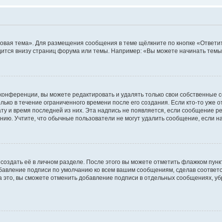
овая тема». Для размещения сообщения в теме щёлкните по кнопке «Ответит
ится внизу страниц форума или темы. Например: «Вы можете начинать темы»
конференции, вы можете редактировать и удалять только свои собственные 
ько в течение ограниченного времени после его создания. Если кто-то уже 
дату и время последней из них. Эта надпись не появляется, если сообщение 
ию. Учтите, что обычные пользователи не могут удалить сообщение, если на 
создать её в личном разделе. После этого вы можете отметить флажком пун
обавление подписи по умолчанию ко всем вашим сообщениям, сделав соотве
а это, вы сможете отменить добавление подписи в отдельных сообщениях, у