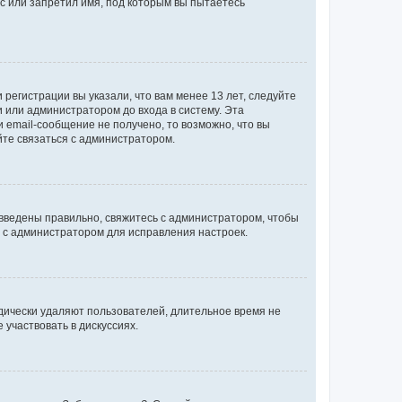
с или запретил имя, под которым вы пытаетесь
регистрации вы указали, что вам менее 13 лет, следуйте
 или администратором до входа в систему. Эта
 email-сообщение не получено, то возможно, что вы
йте связаться с администратором.
 введены правильно, свяжитесь с администратором, чтобы
ь с администратором для исправления настроек.
дически удаляют пользователей, длительное время не
участвовать в дискуссиях.