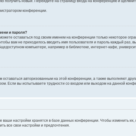
егко получить новый. Перейдите на страницу входа на конференцию и щёлкни
инистратором конференции.
мени и пароля?
сможете оставаться под своим именем на конференции только некоторое огран
 чтобы вам не приходилось вводить имя пользователя и пароль каждый раз, 
щедоступном компьютере, например в библиотеке, интернет-кафе, университе
ам оставаться авторизованным на этой конференции, а также выполняют друг
ом. Если вы испытываете трудности со входом или выходом на данной конфе
е ваши настройки хранятся в базе данных конференции. Чтобы изменить их,
ить все свои настройки и предпочтения.