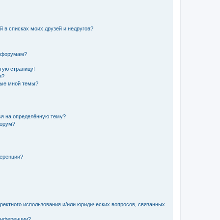
й в списках моих друзей и недругов?
и форумам?
стую страницу!
и?
ные мной темы?
ься на определённую тему?
форум?
ференции?
рректного использования и/или юридических вопросов, связанных
конференции?