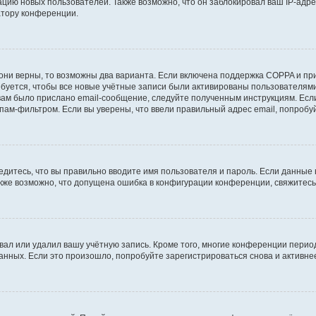
ию новых пользователей. Также возможно, что он заблокировал ваш IP-адре
атору конференции.
они верны, то возможны два варианта. Если включена поддержка COPPA и при 
уется, чтобы все новые учётные записи были активированы пользователями
ам было прислано email-сообщение, следуйте полученным инструкциям. Если
пам-фильтром. Если вы уверены, что ввели правильный адрес email, попробу
едитесь, что вы правильно вводите имя пользователя и пароль. Если данные
Также возможно, что допущена ошибка в конфигурации конференции, свяжитес
вал или удалил вашу учётную запись. Кроме того, многие конференции перио
ных. Если это произошло, попробуйте зарегистрироваться снова и активнее 