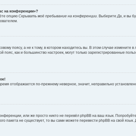
час на конференции»?
дёте опцию
Скрывать моё пребывание на конференции
. Выберите
Да
, и вы 
зователем.
вому поясу, а не к тому, в котором находитесь вы. В этом случае измените в 
овой пояс, как и большинство настроек, могут только зарегистрированные пол
ое!
о время отображается по-прежнему неверное, значит, неправильно установле
онференции, или же просто никто не перевёл phpBB на ваш язык. Попробуйт
вого пакета не существует, то вы сами можете перевести phpBB на свой язы