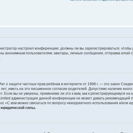
дминистратор настроил конференцию: должны ли вы зарегистрироваться, чтобы
 анонимным пользователям: аватары, личные сообщения, отправка email-сооб
.
 или Акт о защите частных прав ребёнка в интернете от 1998 г. — это закон Со
т, иметь на это письменное согласие родителей. Допустимо наличие иного
 Если вы не уверены, применимо ли это к вам, как к регистрирующемуся на 
Limited администрация данной конференции не может давать рекомендаций 
ос «С кем можно связаться по вопросу некорректного использования и/или ю
т юридической силы.
.