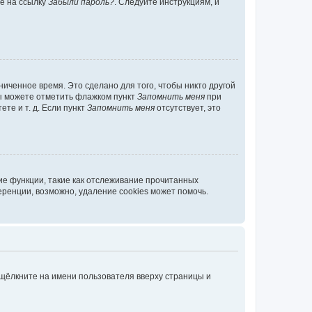
те на ссылку
Забыли пароль?
. Следуйте инструкциям, и
иченное время. Это сделано для того, чтобы никто другой
вы можете отметить флажком пункт
Запомнить меня
при
те и т. д. Если пункт
Запомнить меня
отсутствует, это
ие функции, такие как отслеживание прочитанных
ренции, возможно, удаление cookies может помочь.
 щёлкните на имени пользователя вверху страницы и