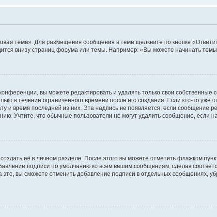
овая тема». Для размещения сообщения в теме щёлкните по кнопке «Ответит
ится внизу страниц форума или темы. Например: «Вы можете начинать темы»
конференции, вы можете редактировать и удалять только свои собственные 
ько в течение ограниченного времени после его создания. Если кто-то уже 
дату и время последней из них. Эта надпись не появляется, если сообщение 
ию. Учтите, что обычные пользователи не могут удалить сообщение, если на 
создать её в личном разделе. После этого вы можете отметить флажком пун
обавление подписи по умолчанию ко всем вашим сообщениям, сделав соотве
а это, вы сможете отменить добавление подписи в отдельных сообщениях, у