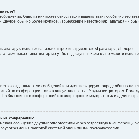
ователя?
зображения. Одно из них может относиться к вашему званию, обычно это звёзд
. Другое, обычно более крупное, изображение известно как «аватара» и обы
ь аватару с использованием четырёх инструментов: «Граватар», «Галерея а
, а также какие типы аватар могут быть доступны. Если вы не можете испол
чество созданных вами сообщений или идентифицируют определённых польз
аний на конференции, так как они установлены её администратором. Пожал
е. На большинстве конференций это запрещено, и модератор или администра
ти на конференцию!
ь email-сообщения другим пользователям через встроенную в конференцию ф
ь злоупотребления почтовой системой анонимными пользователями.