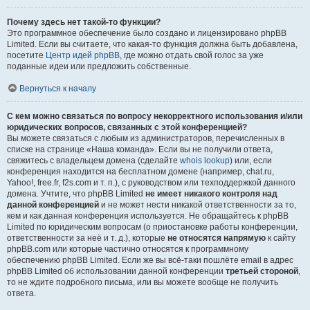
Почему здесь нет такой-то функции?
Это программное обеспечение было создано и лицензировано phpBB
Limited. Если вы считаете, что какая-то функция должна быть добавлена,
посетите
Центр идей phpBB
, где можно отдать свой голос за уже
поданные идеи или предложить собственные.
Вернуться к началу
С кем можно связаться по вопросу некорректного использования и/или
юридических вопросов, связанных с этой конференцией?
Вы можете связаться с любым из администраторов, перечисленных в
списке на странице «Наша команда». Если вы не получили ответа,
свяжитесь с владельцем домена (сделайте
whois lookup
) или, если
конференция находится на бесплатном домене (например, chat.ru,
Yahoo!, free.fr, f2s.com и т. п.), с руководством или техподдержкой данного
домена. Учтите, что phpBB Limited
не имеет никакого контроля над
данной конференцией
и не может нести никакой ответственности за то,
кем и как данная конференция используется. Не обращайтесь к phpBB
Limited по юридическим вопросам (о приостановке работы конференции,
ответственности за неё и т. д.), которые
не относятся напрямую
к сайту
phpBB.com или которые частично относятся к программному
обеспечению phpBB Limited. Если же вы всё-таки пошлёте email в адрес
phpBB Limited об использовании данной конференции
третьей стороной
,
то не ждите подробного письма, или вы можете вообще не получить
ответа.