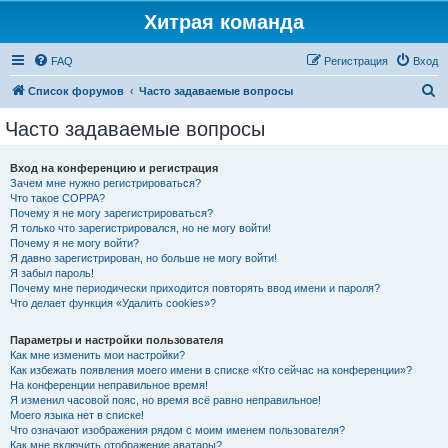
Хитрая команда
FAQ
Регистрация
Вход
П
Список форумов
Часто задаваемые вопросы
о
Часто задаваемые вопросы
и
с
Вход на конференцию и регистрация
Зачем мне нужно регистрироваться?
к
Что такое COPPA?
Почему я не могу зарегистрироваться?
Я только что зарегистрировался, но не могу войти!
Почему я не могу войти?
Я давно зарегистрирован, но больше не могу войти!
Я забыл пароль!
Почему мне периодически приходится повторять ввод имени и пароля?
Что делает функция «Удалить cookies»?
Параметры и настройки пользователя
Как мне изменить мои настройки?
Как избежать появления моего имени в списке «Кто сейчас на конференции»?
На конференции неправильное время!
Я изменил часовой пояс, но время всё равно неправильное!
Моего языка нет в списке!
Что означают изображения рядом с моим именем пользователя?
Как мне включить отображение аватары?