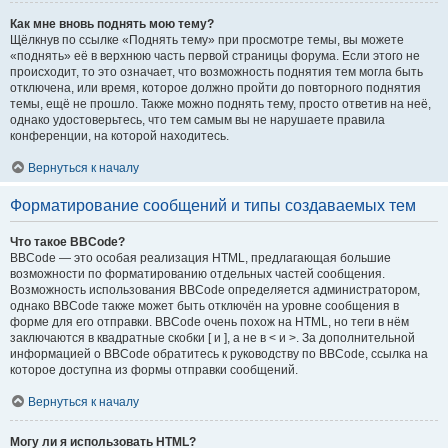
Как мне вновь поднять мою тему?
Щёлкнув по ссылке «Поднять тему» при просмотре темы, вы можете
«поднять» её в верхнюю часть первой страницы форума. Если этого не
происходит, то это означает, что возможность поднятия тем могла быть
отключена, или время, которое должно пройти до повторного поднятия
темы, ещё не прошло. Также можно поднять тему, просто ответив на неё,
однако удостоверьтесь, что тем самым вы не нарушаете правила
конференции, на которой находитесь.
Вернуться к началу
Форматирование сообщений и типы создаваемых тем
Что такое BBCode?
BBCode — это особая реализация HTML, предлагающая большие
возможности по форматированию отдельных частей сообщения.
Возможность использования BBCode определяется администратором,
однако BBCode также может быть отключён на уровне сообщения в
форме для его отправки. BBCode очень похож на HTML, но теги в нём
заключаются в квадратные скобки [ и ], а не в < и >. За дополнительной
информацией о BBCode обратитесь к руководству по BBCode, ссылка на
которое доступна из формы отправки сообщений.
Вернуться к началу
Могу ли я использовать HTML?