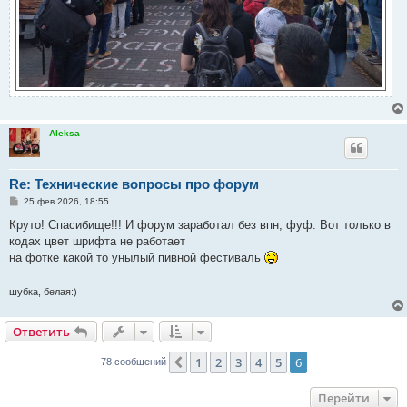
Aleksa
Re: Технические вопросы про форум
С
25 фев 2026, 18:55
о
о
Круто! Спасибище!!! И форум заработал без впн, фуф. Вот только в
б
кодах цвет шрифта не работает
щ
е
на фотке какой то унылый пивной фестиваль
н
и
е
шубка, белая:)
Ответить
1
2
3
4
5
6
Пред.
78 сообщений
Перейти