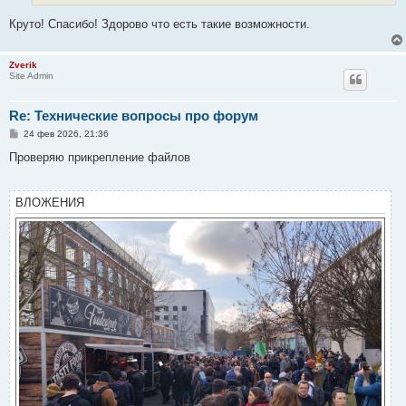
Круто! Спасибо! Здорово что есть такие возможности.
Zverik
Site Admin
Re: Технические вопросы про форум
С
24 фев 2026, 21:36
о
о
Проверяю прикрепление файлов
б
щ
е
н
ВЛОЖЕНИЯ
и
е