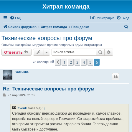
Хитрая команда
FAQ
Регистрация
Вход
П
Список форумов
Хитрая команда
Посиделки
о
Технические вопросы про форум
и
Ошибки, настройки, модули и прочие вопросы к администраторам
с
Поиск
Расширен
Ответить
к
1
2
3
4
5
6
Пред.
78 сообщений
Vadjusha
Re: Технические вопросы про форум
С
27 мар 2024, 21:52
о
о
б
Zverik
писал(а):
↑
щ
е
Сегодня обновил версию движка до последней и, самое главное,
н
перевёл на новый сервер в Германии. Со старым была проблема,
и
е
что время от времени роскомнадзор его банил. Теперь должно
быть быстрее и доступнее.