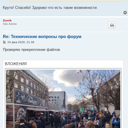
Круто! Спасибо! Здорово что есть такие возможности.
Zverik
Site Admin
Re: Технические вопросы про форум
С
24 фев 2026, 21:36
о
о
Проверяю прикрепление файлов
б
щ
е
н
ВЛОЖЕНИЯ
и
е