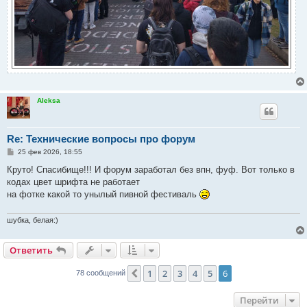
Aleksa
Re: Технические вопросы про форум
С
25 фев 2026, 18:55
о
о
Круто! Спасибище!!! И форум заработал без впн, фуф. Вот только в
б
кодах цвет шрифта не работает
щ
е
на фотке какой то унылый пивной фестиваль
н
и
е
шубка, белая:)
Ответить
1
2
3
4
5
6
Пред.
78 сообщений
Перейти