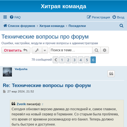
Хитрая команда
FAQ
Регистрация
Вход
П
Список форумов
Хитрая команда
Посиделки
о
Технические вопросы про форум
и
Ошибки, настройки, модули и прочие вопросы к администраторам
с
Поиск
Расширен
Ответить
к
1
2
3
4
5
6
Пред.
78 сообщений
Vadjusha
Re: Технические вопросы про форум
С
27 мар 2024, 21:52
о
о
б
Zverik
писал(а):
↑
щ
е
Сегодня обновил версию движка до последней и, самое главное,
н
перевёл на новый сервер в Германии. Со старым была проблема,
и
е
что время от времени роскомнадзор его банил. Теперь должно
быть быстрее и доступнее.