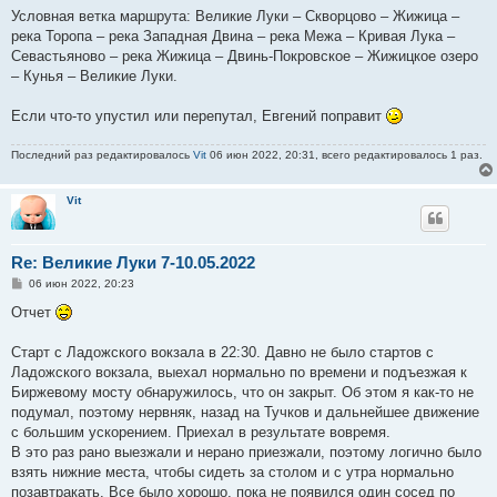
Условная ветка маршрута: Великие Луки – Скворцово – Жижица –
река Торопа – река Западная Двина – река Межа – Кривая Лука –
Севастьяново – река Жижица – Двинь-Покровское – Жижицкое озеро
– Кунья – Великие Луки.
Если что-то упустил или перепутал, Евгений поправит
Последний раз редактировалось
Vit
06 июн 2022, 20:31, всего редактировалось 1 раз.
Vit
Re: Великие Луки 7-10.05.2022
С
06 июн 2022, 20:23
о
о
Отчет
б
щ
е
Старт с Ладожского вокзала в 22:30. Давно не было стартов с
н
Ладожского вокзала, выехал нормально по времени и подъезжая к
и
е
Биржевому мосту обнаружилось, что он закрыт. Об этом я как-то не
подумал, поэтому нервняк, назад на Тучков и дальнейшее движение
с большим ускорением. Приехал в результате вовремя.
В это раз рано выезжали и нерано приезжали, поэтому логично было
взять нижние места, чтобы сидеть за столом и с утра нормально
позавтракать. Все было хорошо, пока не появился один сосед по