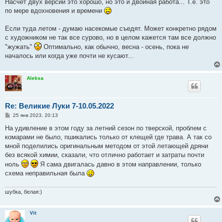
о
Насчет двух версий это хорошо, но это и двойная работа... Т.е. это
б
по мере вдохновения и времени
щ
е
н
Если туда летом - думаю насекомые съедят. Может конкретно рядом
и
е
с художником не так все сурово, но в целом кажется там все должно
"жужать"
Оптимально, как обычно, весна - осень, пока не
началось или когда уже почти не кусают...
Aleksa
Re: Великие Луки 7-10.05.2022
С
25 янв 2023, 20:13
о
о
На удивление в этом году за летний сезон по тверской, проблем с
б
комарами не было, пшикались только от клещей где трава. А так со
щ
е
мной поделились оригинальным методом от этой летающей дряни
н
без всякой химии, сказали, что отлично работает и затраты почти
и
е
ноль
Я сама двигалась давно в этом направлении, только
схема неправильная была
шубка, белая:)
Vit