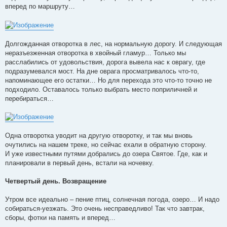
вперед по маршруту…
Долгожданная отворотка в лес, на нормальную дорогу. И следующая
неразъезженная отворотка в хвойный гламур… Только мы
расслабились от удовольствия, дорога вывела нас к оврагу, где
подразумевался мост. На дне оврага просматривалось что-то,
напоминающее его остатки… Но для перехода это что-то точно не
подходило. Оставалось только выбрать место поприличней и
перебираться…
Одна отворотка уводит на другую отворотку, и так мы вновь
очутились на нашем треке, но сейчас ехали в обратную сторону.
И уже известными путями добрались до озера Святое. Где, как и
планировали в первый день, встали на ночевку.
Четвертый день. Возвращение
Утром все идеально – пение птиц, солнечная погода, озеро… И надо
собираться-уезжать. Это очень несправедливо! Так что завтрак,
сборы, фотки на память и вперед…