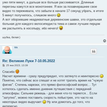
уже пяти минут, а дальше все больше рассеивается. Длинные
перегоны кажутся все монотоннее. Я вон за позавчерашнее свое
видео то переживала, что забыли в начале 17 секунд убрать, в итоге
5 минут получилось, слишком много
А вот оборзевшие неадекватные деревенские шавки, это отдельная
больная для каждого велосипедиста тема и самое лучшее перцом
им распылять в носопыру, ибо нечего!
шубка, белая:)
Vit
Re: Великие Луки 7-10.05.2022
С
25 янв 2023, 13:39
о
о
Спасибо
б
Насчет времени - сразу предупредил, что затянуто и неинтересно
щ
е
Понятно, что сейчас все спешат и не хотят тратить время на "чужую
н
фигню". Степень нарезки, это прямо философский вопрос... Тут
и
е
хотелось сделать именно дневник путешествия с передачей
атмосферы. Сильнее режешь - для меня что-то теряется... Если
"затупно", можно поставить скорость побыстрее, это часто на
некоторых видео выручает
Ну или домотать до того, что
интересно...