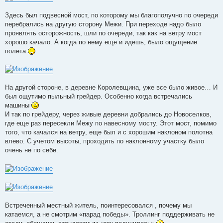
Здесь был подвесной мост, по которому мы благополучно по очереди
перебрались на другую сторону Межи. При переходе надо было
проявлять осторожность, шли по очереди, так как на ветру мост
хорошо качало. А когда по нему еще и идешь, было ощущение
полета
На другой стороне, в деревне Королевщина, уже все было живое… И
был ощутимо пыльный грейдер. Особенно когда встречались
машины
И так по грейдеру, через живые деревни добрались до Новоселков,
где еще раз пересекли Межу по навесному мосту. Этот мост, помимо
того, что качался на ветру, еще был и с хорошим наклоном полотна
влево. С учетом высоты, проходить по наклонному участку было
очень не по себе.
Встреченный местный житель, поинтересовался , почему мы
катаемся, а не смотрим «парад победы». Троллинг поддерживать не