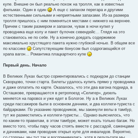
купе. Внешне он был реально похож на тролля, как в известных
фильмах. Один в один
А еще с запахом перегара и другими
естественными сильными и неприятными запахами. Из-за размера
тролля пришлось с ним поменяться местами с нижнего на верхнее.
Причем с таким размером и запахом, чувак в ночи купил у
проводника еще колу и пакет булочек севендейс… Глядя на это
становилось не по себе. Ну а конечно доедать содержимое
максимально хрустящего пакета нужно глубокой ночью. В общем все
по классике
Сопутствующим бонусом был содрогающийся от
храпа вагон… Романтика плацкартного купе
Первый день. Начало
В Великих Луках быстро сориентировались с подкидом до станции
Скворцово, точки старта. Билеты удалось купить прямо у проводника
и даже оплатить по карте. Оказалось, что эти два вагона подкида, в
Осташкове, превращаются в ретропоезд «Селигер», дизель
меняется на паровоз и уже едет в Бологое. Ну а в Великих Луках
среди пассажиров были в основном дачники, и два коллеги-туриста с
байдарками. По указанию проводников, мы закинули велы в тамбур,
тут же разместились и коллеги-туристы… Однако выяснилось, что
по каким-то правилам, в этом тамбуре, может ехать только багаж. Но
вместо того, чтобы пару часов стоять вместе с рассадой, саженцами
и дачниками, нам проводник открыл купе для инвалидов. Вероятно,
со стороны, мы тут так и воспринимались, хотя в результате мы