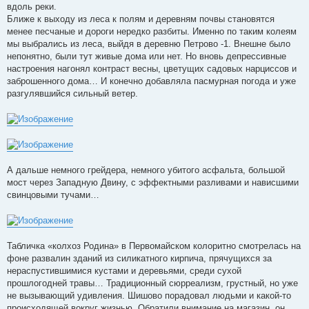
вдоль реки.
Ближе к выходу из леса к полям и деревням почвы становятся
менее песчаные и дороги нередко разбиты. Именно по таким колеям
мы выбрались из леса, выйдя в деревню Петрово -1. Внешне было
непонятно, были тут живые дома или нет. Но вновь депрессивные
настроения нагонял контраст весны, цветущих садовых нарциссов и
заброшенного дома… И конечно добавляла пасмурная погода и уже
разгулявшийся сильный ветер.
А дальше немного грейдера, немного убитого асфальта, большой
мост через Западную Двину, с эффектными разливами и нависшими
свинцовыми тучами…
Табличка «колхоз Родина» в Первомайском колоритно смотрелась на
фоне развалин зданий из силикатного кирпича, прячущихся за
нераспустившимися кустами и деревьями, среди сухой
прошлогодней травы… Традиционный сюрреализм, грустный, но уже
не вызывающий удивления. Шишово порадовал людьми и какой-то
происходящей вокруг жизнью. Обратили внимание на магазин, он