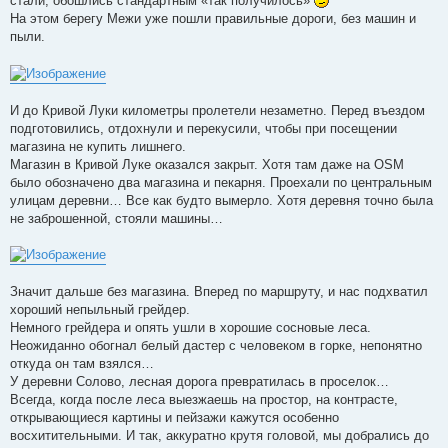
стали, обошлись стандартным «так получилось»
На этом берегу Межи уже пошли правильные дороги, без машин и
пыли.
И до Кривой Луки километры пролетели незаметно. Перед въездом
подготовились, отдохнули и перекусили, чтобы при посещении
магазина не купить лишнего.
Магазин в Кривой Луке оказался закрыт. Хотя там даже на OSM
было обозначено два магазина и пекарня. Проехали по центральным
улицам деревни… Все как будто вымерло. Хотя деревня точно была
не заброшенной, стояли машины…
Значит дальше без магазина. Вперед по маршруту, и нас подхватил
хороший непыльный грейдер.
Немного грейдера и опять ушли в хорошие сосновые леса.
Неожиданно обогнал белый дастер с человеком в горке, непонятно
откуда он там взялся…
У деревни Солово, лесная дорога превратилась в проселок…
Всегда, когда после леса выезжаешь на простор, на контрасте,
открывающиеся картины и пейзажи кажутся особенно
восхитительными. И так, аккуратно крутя головой, мы добрались до