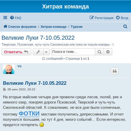
Хитрая команда
FAQ
Регистрация
Вход
П
Список форумов
Хитрая команда
Туризм
о
Великие Луки 7-10.05.2022
и
Тверская, Псковская, чуть-чуть Смоленская или пока не пошли комары - I
с
Поиск
Расширен
Ответить
к
11 сообщений • Страница
1
из
1
Vit
Великие Луки 7-10.05.2022
С
06 июн 2022, 20:22
о
о
На вторые майские четыре дня провели среди лесов, полей, рек и
б
немного озер, покоряя дороги Псковской, Тверской и чуть-чуть
щ
е
Смоленской областей. К сожалению, не все дни были солнечные,
н
ФОТКИ
поэтому
и
местами получились депрессивными. И отчет
е
получился большим, но тут 4 дня, много событий… Если интересно,
придется потерпеть