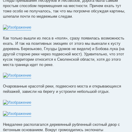
следы пребывания лесорубов и лесовозов, дорога была самым
простым способом перемещения на местности. Причем ехать тут
тоже особо не получалось, так что мы погромче обсуждая картины,
шлепали почти по медвежьим следам.
Как только вышли из леса в «поля», сразу появилась возможность
ехать. И так на позитивных эмоциях от этого мы выехали к кусту
деревень Березьково, Глузды (домов не видели) и Бобова лука (на
другой стороне реки через подвесной мост). Удивительно, что этот
кусок территории относится к Смоленской области, хотя до этого
места граница идет по реке.
Очарованные красотой реки, подвесного моста и открывающихся
пейзажей, зависли на берегу и устроили небольшой отдых.
Невдалеке располагался деревянный рубленный скотный двор с
бетонным основанием. Вокруг громоздились экспонаты