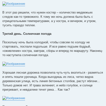
В этот раз решили, что нужен костер – количество медвежьих
следов как-то тревожило. К тому же ночь должна была быть с
отрицательными температурами, а у костра, и вечером, и утром,
тусить гораздо теплее.
Третий день. Солнечная погода
Поскольку ночь была холодной, чтобы совсем по холоду не
стартовать, поспали подольше. И все равно подъем бодрый,
«оживление» костра, завтрак, сборы и вперед по маршруту. Наконец-
то наступила солнечная погода.
Хорошая лесная дорожка позволила чуть-чуть вкатиться - размяться
и опять пошли урочища. Когда выходишь из леса, четко видна
деревенская улица, есть линия бетонных столбов, растут яблони...
Только домов нет. И трава зеленеет, и небо голубое, и солнце
пригревает, и невдалеке течет река… Как так?