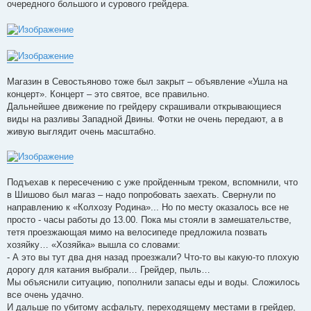
очередного большого и сурового грейдера.
Магазин в Севостьяново тоже был закрыт – объявление «Ушла на
концерт». Концерт – это святое, все правильно.
Дальнейшее движение по грейдеру скрашивали открывающиеся
виды на разливы Западной Двины. Фотки не очень передают, а в
живую выглядит очень масштабно.
Подъехав к пересечению с уже пройденным треком, вспомнили, что
в Шишово был магаз – надо попробовать заехать. Свернули по
направлению к «Колхозу Родина»... Но по месту оказалось все не
просто - часы работы до 13.00. Пока мы стояли в замешательстве,
тетя проезжающая мимо на велосипеде предложила позвать
хозяйку… «Хозяйка» вышла со словами:
- А это вы тут два дня назад проезжали? Что-то вы какую-то плохую
дорогу для катания выбрали… Грейдер, пыль…
Мы объяснили ситуацию, пополнили запасы еды и воды. Сложилось
все очень удачно.
И дальше по убитому асфальту, переходящему местами в грейдер,