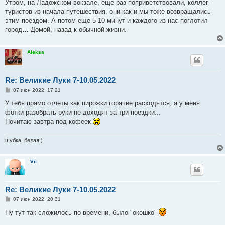
Утром, на Ладожском вокзале, еще раз поприветствовали, коллег-
туристов из начала путешествия, они как и мы тоже возвращались
этим поездом. А потом еще 5-10 минут и каждого из нас поглотил
город… Домой, назад к обычной жизни.
Aleksa
Re: Великие Луки 7-10.05.2022
С
07 июн 2022, 17:21
о
о
У тебя прямо отчеты как пирожки горячие расходятся, а у меня
б
фотки разобрать руки не доходят за три поездки...
щ
е
Почитаю завтра под кофеек
н
и
е
шубка, белая:)
Vit
Re: Великие Луки 7-10.05.2022
С
07 июн 2022, 20:31
о
о
Ну тут так сложилось по времени, было "окошко"
б
щ