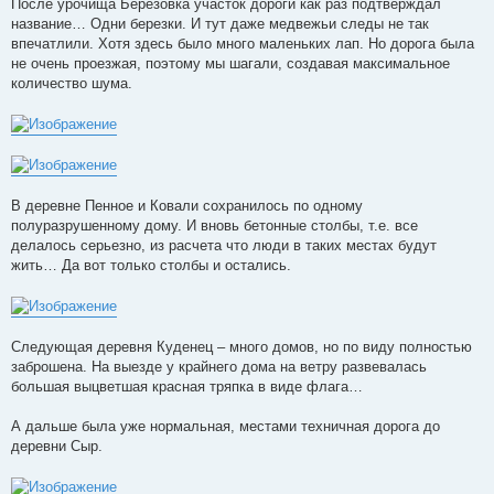
После урочища Березовка участок дороги как раз подтверждал
название… Одни березки. И тут даже медвежьи следы не так
впечатлили. Хотя здесь было много маленьких лап. Но дорога была
не очень проезжая, поэтому мы шагали, создавая максимальное
количество шума.
В деревне Пенное и Ковали сохранилось по одному
полуразрушенному дому. И вновь бетонные столбы, т.е. все
делалось серьезно, из расчета что люди в таких местах будут
жить… Да вот только столбы и остались.
Следующая деревня Куденец – много домов, но по виду полностью
заброшена. На выезде у крайнего дома на ветру развевалась
большая выцветшая красная тряпка в виде флага…
А дальше была уже нормальная, местами техничная дорога до
деревни Сыр.