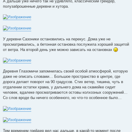
А дальше уже ничего так не удивляло, классический грейдер,
полузаброшенные деревни и хутора.
У деревни Сазоники остановились на перекус. Дома уже не
просматривались, а бетонная остановка послужила хорошей защитой
от ветра. На второй день уже можно зависать на остановках
Деревня Глазомичи запомнилась своей особой атмосферой, которую
даже не описать словами… Большое пространство в центре, где
дорога делает поворот на 90 градусов. Стих ветер, тишина, чуть в
отдалении остатки храма, у дальнего дома на скамейке сидит
человек, вдалеке просматриваются остовы колхозных сооружений…
Со слов вроде бы ничего особенного, но что-то особенное было…
Тем временем грейдер вел нас дальше, в какой-то момент после