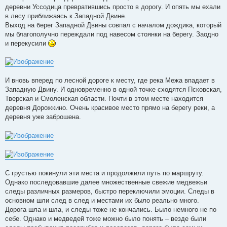
деревни Уссодица превратившись просто в дорогу. И опять мы ехали
в лесу приближаясь к Западной Двине.
Выход на берег Западной Двины совпал с началом дождика, который
мы благополучно переждали под навесом стоянки на берегу. Заодно
и перекусили
И вновь вперед по лесной дороге к месту, где река Межа впадает в
Западную Двину. И одновременно в одной точке сходятся Псковская,
Тверская и Смоленская области. Почти в этом месте находится
деревня Дорожкино. Очень красивое место прямо на берегу реки, а
деревня уже заброшена.
С грустью покинули эти места и продолжили путь по маршруту.
Однако последовавшие далее множественные свежие медвежьи
следы различных размеров, быстро переключили эмоции. Следы в
основном шли след в след и местами их было реально много.
Дорога шла и шла, и следы тоже не кончались. Было немного не по
себе. Однако и медведей тоже можно было понять – везде были