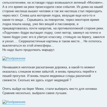
сельхозтехники, на эстакаде гордо возвышался зеленый «Москвич»..
А в это время на реке происходили свои события. Из дома на нашей
стороне неспеша вышел человек и так же неспеша стал переходить
через мост. Слева шла моторная лодка, везущая еще кого-то и
какие-то вещи… Скрывшись за поворотом, через некоторое время
лодка пошла назад, уже без вещей и пассажиров, и
пришвартовалась почти напротив, на противоположной стороне реки.
«Лодочник» бодро вытащил лодку, снял мотор, закинул на плечо и
также бодро унес его в убитую классику, стоящую на берегу, завелся
и уехал…. Сюрреалистичные картины в таком месте… Не хотелось
выключаться из этой атмосферы…
Но надо было продолжать маршрут.
Начавшаяся неплохая раскатанная дорожка, в какой-то момент
оказалась слишком всеми забытой, и вновь пришлось перейти к
пешей прогулке. И вновь пошли медвежьи следы различной
свежести. Сколько же здесь ходит медведей ?
Опять выйдя на берег Межи, стали выбирать место для ночевки.
Сравнив несколько, выбрали самое лучшее.