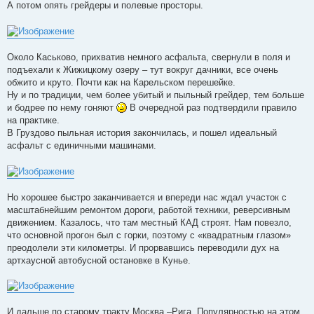
А потом опять грейдеры и полевые просторы.
Около Каськово, прихватив немного асфальта, свернули в поля и
подъехали к Жижицкому озеру – тут вокруг дачники, все очень
обжито и круто. Почти как на Карельском перешейке.
Ну и по традиции, чем более убитый и пыльный грейдер, тем больше
и бодрее по нему гоняют
В очередной раз подтвердили правило
на практике.
В Груздово пыльная история закончилась, и пошел идеальный
асфальт с единичными машинами.
Но хорошее быстро заканчивается и впереди нас ждал участок с
масштабнейшим ремонтом дороги, работой техники, реверсивным
движением. Казалось, что там местный КАД строят. Нам повезло,
что основной прогон был с горки, поэтому с «квадратным глазом»
преодолели эти километры. И прорвавшись переводили дух на
артхаусной автобусной остановке в Кунье.
И дальше по старому тракту Москва –Рига. Популярностью на этом