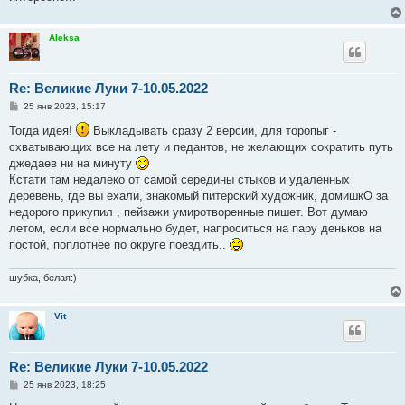
Aleksa
Re: Великие Луки 7-10.05.2022
С
25 янв 2023, 15:17
о
о
Тогда идея!
Выкладывать сразу 2 версии, для торопыг -
б
схватывающих все на лету и педантов, не желающих сократить путь
щ
е
джедаев ни на минуту
н
Кстати там недалеко от самой середины стыков и удаленных
и
е
деревень, где вы ехали, знакомый питерский художник, домишкО за
недорого прикупил , пейзажи умиротворенные пишет. Вот думаю
летом, если все нормально будет, напроситься на пару деньков на
постой, поплотнее по округе поездить..
шубка, белая:)
Vit
Re: Великие Луки 7-10.05.2022
С
25 янв 2023, 18:25
о