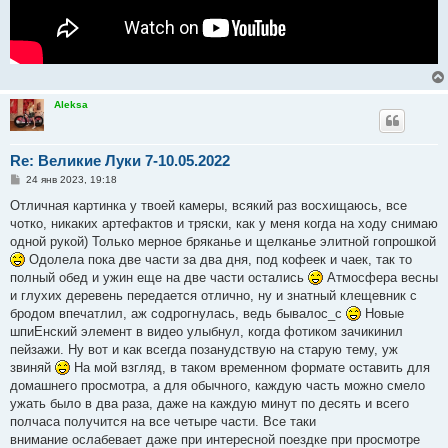
Aleksa
Re: Великие Луки 7-10.05.2022
С
24 янв 2023, 19:18
о
о
Отличная картинка у твоей камеры, всякий раз восхищаюсь, все
б
чотко, никаких артефактов и тряски, как у меня когда на ходу снимаю
щ
е
одной рукой) Только мерное бряканье и щелканье элитной гопрошкой
н
Одолела пока две части за два дня, под кофеек и чаек, так то
и
е
полный обед и ужин еще на две части остались
Атмосфера весны
и глухих деревень передается отлично, ну и знатный клещевник с
бродом впечатлил, аж содрогнулась, ведь бывалос_с
Новые
шпиЕнский элемент в видео улыбнул, когда фотиком зачикинил
пейзажи. Ну вот и как всегда позанудствую на старую тему, уж
звиняй
На мой взгляд, в таком временном формате оставить для
домашнего просмотра, а для обычного, каждую часть можно смело
ужать было в два раза, даже на каждую минут по десять и всего
полчаса получится на все четыре части. Все таки
внимание ослабевает даже при интересной поездке при просмотре