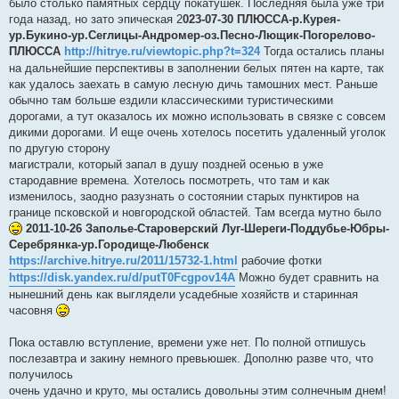
было столько памятных сердцу покатушек. Последняя была уже три
щ
е
года назад, но зато эпическая 2
023-07-30 ПЛЮССА-р.Курея-
н
ур.Букино-ур.Сеглицы-Андромер-оз.Песно-Лющик-Погорелово-
и
е
ПЛЮССА
http://hitrye.ru/viewtopic.php?t=324
Тогда остались планы
на дальнейшие перспективы в заполнении белых пятен на карте, так
как удалось заехать в самую лесную дичь тамошних мест. Раньше
обычно там больше ездили классическими туристическими
дорогами, а тут оказалось их можно использовать в связке с совсем
дикими дорогами. И еще очень хотелось посетить удаленный уголок
по другую сторону
магистрали, который запал в душу поздней осенью в уже
стародавние времена. Хотелось посмотреть, что там и как
изменилось, заодно разузнать о состоянии старых пунктиров на
границе псковской и новгородской областей. Там всегда мутно было
2011-10-26 Заполье-Староверский Луг-Шереги-Поддубье-Юбры-
Серебрянка-ур.Городище-Любенск
https://archive.hitrye.ru/2011/15732-1.html
рабочие фотки
https://disk.yandex.ru/d/putT0Fcgpov14A
Можно будет сравнить на
нынешний день как выглядели усадебные хозяйств и старинная
часовня
Пока оставлю вступление, времени уже нет. По полной отпишусь
послезавтра и закину немного превьюшек. Дополню разве что, что
получилось
очень удачно и круто, мы остались довольны этим солнечным днем!