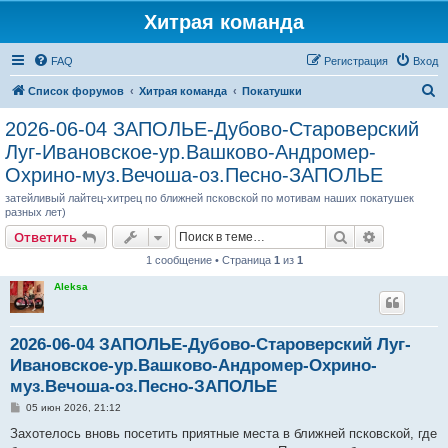
Хитрая команда
FAQ
Регистрация
Вход
П
Список форумов
Хитрая команда
Покатушки
о
2026-06-04 ЗАПОЛЬЕ-Дубово-Староверский
и
Луг-Ивановское-ур.Вашково-Андромер-
с
Охрино-муз.Вечоша-оз.Песно-ЗАПОЛЬЕ
к
затейливый лайтец-хитрец по ближней псковской по мотивам наших покатушек
разных лет)
Поиск
Расширен
Ответить
1 сообщение • Страница
1
из
1
Aleksa
2026-06-04 ЗАПОЛЬЕ-Дубово-Староверский Луг-
Ивановское-ур.Вашково-Андромер-Охрино-
муз.Вечоша-оз.Песно-ЗАПОЛЬЕ
С
05 июн 2026, 21:12
о
о
Захотелось вновь посетить приятные места в ближней псковской, где
б