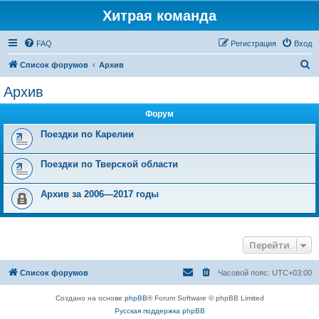
Хитрая команда
FAQ
Регистрация
Вход
П
Список форумов
Архив
о
Архив
и
Форум
с
к
Поездки по Карелии
Поездки по Тверской области
Архив за 2006—2017 годы
Перейти
Список форумов
Часовой пояс:
UTC+03:00
Создано на основе
phpBB
® Forum Software © phpBB Limited
Русская поддержка phpBB