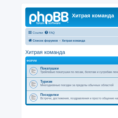
Хитрая команда
Ссылки
FAQ
Список форумов
Хитрая команда
Хитрая команда
ФОРУМ
Покатушки
Трейловые покатушки по лесам, болотам и сугробам лен
Туризм
Многодневные поездки за пределы обычных областей
Посиделки
Встречи, достижения, поздравления и просто общение н