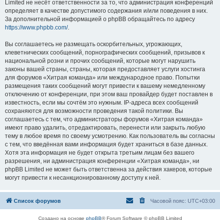
Limited не несёт ответственности за то, что администрация конференций
определяет в качестве допустимого содержания и/или поведения в них.
За дополнительной информацией о phpBB обращайтесь по адресу
https://www.phpbb.com/
.
Вы соглашаетесь не размещать оскорбительных, угрожающих,
клеветнических сообщений, порнографических сообщений, призывов к
национальной розни и прочих сообщений, которые могут нарушить
законы вашей страны, страны, которая предоставляет услуги хостинга
для форумов «Хитрая команда» или международное право. Попытки
размещения таких сообщений могут привести к вашему немедленному
отключению от конференции, при этом ваш провайдер будет поставлен в
известность, если мы сочтём это нужным. IP-адреса всех сообщений
сохраняются для возможности проведения такой политики. Вы
соглашаетесь с тем, что администраторы форумов «Хитрая команда»
имеют право удалить, отредактировать, перенести или закрыть любую
тему в любое время по своему усмотрению. Как пользователь вы согласны
с тем, что введённая вами информация будет храниться в базе данных.
Хотя эта информация не будет открыта третьим лицам без вашего
разрешения, ни администрация конференции «Хитрая команда», ни
phpBB Limited не может быть ответственна за действия хакеров, которые
могут привести к несанкционированному доступу к ней.
Список форумов
Часовой пояс:
UTC+03:00
Создано на основе
phpBB
® Forum Software © phpBB Limited