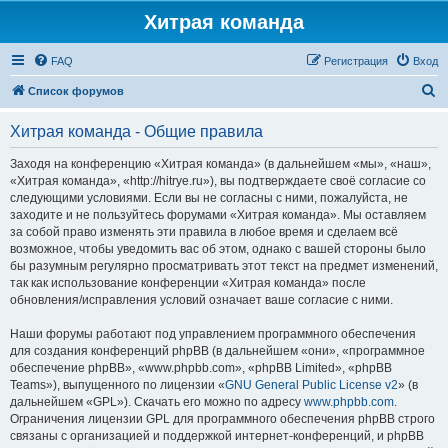
Хитрая команда
FAQ
Регистрация
Вход
П
Список форумов
о
Хитрая команда - Общие правила
и
с
Заходя на конференцию «Хитрая команда» (в дальнейшем «мы», «наш»,
«Хитрая команда», «http://hitrye.ru»), вы подтверждаете своё согласие со
к
следующими условиями. Если вы не согласны с ними, пожалуйста, не
заходите и не пользуйтесь форумами «Хитрая команда». Мы оставляем
за собой право изменять эти правила в любое время и сделаем всё
возможное, чтобы уведомить вас об этом, однако с вашей стороны было
бы разумным регулярно просматривать этот текст на предмет изменений,
так как использование конференции «Хитрая команда» после
обновления/исправления условий означает ваше согласие с ними.
Наши форумы работают под управлением программного обеспечения
для создания конференций phpBB (в дальнейшем «они», «программное
обеспечение phpBB», «www.phpbb.com», «phpBB Limited», «phpBB
Teams»), выпущенного по лицензии «
GNU General Public License v2
» (в
дальнейшем «GPL»). Скачать его можно по адресу
www.phpbb.com
.
Ограничения лицензии GPL для программного обеспечения phpBB строго
связаны с организацией и поддержкой интернет-конференций, и phpBB