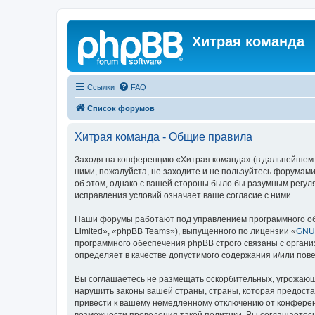
Хитрая команда
Ссылки
FAQ
Список форумов
Хитрая команда - Общие правила
Заходя на конференцию «Хитрая команда» (в дальнейшем «м
ними, пожалуйста, не заходите и не пользуйтесь форумами
об этом, однако с вашей стороны было бы разумным регул
исправления условий означает ваше согласие с ними.
Наши форумы работают под управлением программного об
Limited», «phpBB Teams»), выпущенного по лицензии «
GNU 
программного обеспечения phpBB строго связаны с органи
определяет в качестве допустимого содержания и/или по
Вы соглашаетесь не размещать оскорбительных, угрожающ
нарушить законы вашей страны, страны, которая предост
привести к вашему немедленному отключению от конференц