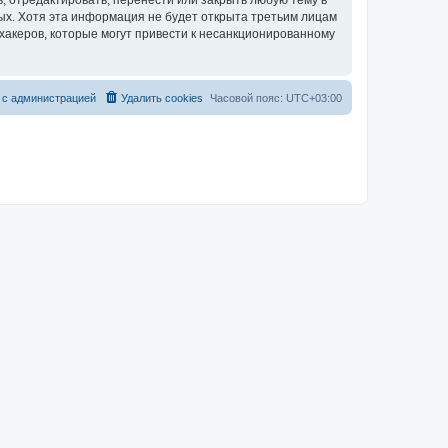
, отредактировать, перенести или закрыть любую тему в
ных. Хотя эта информация не будет открыта третьим лицам
хакеров, которые могут привести к несанкционированному
 с администрацией
Удалить cookies
Часовой пояс:
UTC+03:00