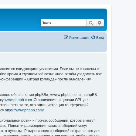
Поиск
Расширенный по
Регистрация
Вход
огласие со следующими условиями. Если вы не согласны с
бое время и сделаем всё возможное, чтобы уведомить вас
е конференции «Хитрая команда» после обновления/
ммное обеспечение phpBB», «www.phpbb.com», «phpBB
есу
www.phpbb.com
. Ограничения лицензии GPL для
ственности за то, что администрация конференций
есу
https://www.phpbb.com/
.
циональной розни и прочих сообщений, которые могут
раво. Попытки размещения таких сообщений могут
 это нужным. IP-адреса всех сообщений сохраняются для