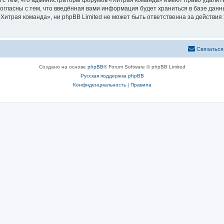
 с тем, что администраторы форумов «Хитрая команда» имеют право удалить
согласны с тем, что введённая вами информация будет храниться в базе дан
итрая команда», ни phpBB Limited не может быть ответственна за действия 
Связаться
Создано на основе
phpBB
® Forum Software © phpBB Limited
Русская поддержка phpBB
Конфиденциальность
|
Правила