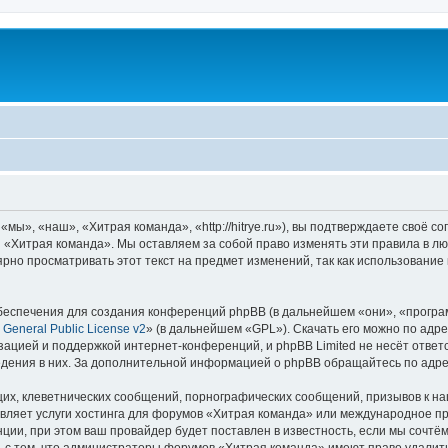
ы», «наш», «Хитрая команда», «http://hitrye.ru»), вы подтверждаете своё с
 «Хитрая команда». Мы оставляем за собой право изменять эти правила в лю
ярно просматривать этот текст на предмет изменений, так как использовани
еспечения для создания конференций phpBB (в дальнейшем «они», «програ
General Public License v2
» (в дальнейшем «GPL»). Скачать его можно по адр
зацией и поддержкой интернет-конференций, и phpBB Limited не несёт ответ
ведения в них. За дополнительной информацией о phpBB обращайтесь по адр
их, клеветнических сообщений, порнографических сообщений, призывов к на
авляет услуги хостинга для форумов «Хитрая команда» или международное п
ии, при этом ваш провайдер будет поставлен в известность, если мы сочтём