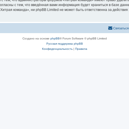
 с тем, что администраторы форумов «Хитрая команда» имеют право удалить
согласны с тем, что введённая вами информация будет храниться в базе дан
итрая команда», ни phpBB Limited не может быть ответственна за действия 
Связаться
Создано на основе
phpBB
® Forum Software © phpBB Limited
Русская поддержка phpBB
Конфиденциальность
|
Правила