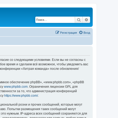
Поиск
Расширенный по
Регистрация
Вход
огласие со следующими условиями. Если вы не согласны с
бое время и сделаем всё возможное, чтобы уведомить вас
е конференции «Хитрая команда» после обновления/
ммное обеспечение phpBB», «www.phpbb.com», «phpBB
есу
www.phpbb.com
. Ограничения лицензии GPL для
ственности за то, что администрация конференций
есу
https://www.phpbb.com/
.
циональной розни и прочих сообщений, которые могут
раво. Попытки размещения таких сообщений могут
 это нужным. IP-адреса всех сообщений сохраняются для