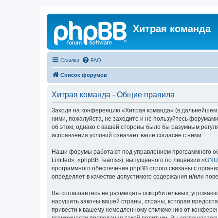
Хитрая команда
Ссылки
FAQ
Список форумов
Хитрая команда - Общие правила
Заходя на конференцию «Хитрая команда» (в дальнейшем «м
ними, пожалуйста, не заходите и не пользуйтесь форумами
об этом, однако с вашей стороны было бы разумным регул
исправления условий означает ваше согласие с ними.
Наши форумы работают под управлением программного об
Limited», «phpBB Teams»), выпущенного по лицензии «
GNU 
программного обеспечения phpBB строго связаны с органи
определяет в качестве допустимого содержания и/или по
Вы соглашаетесь не размещать оскорбительных, угрожающ
нарушить законы вашей страны, страны, которая предост
привести к вашему немедленному отключению от конференц