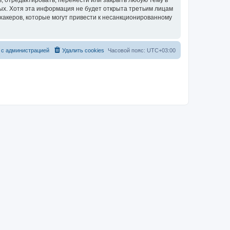
, отредактировать, перенести или закрыть любую тему в
ных. Хотя эта информация не будет открыта третьим лицам
хакеров, которые могут привести к несанкционированному
 с администрацией
Удалить cookies
Часовой пояс:
UTC+03:00