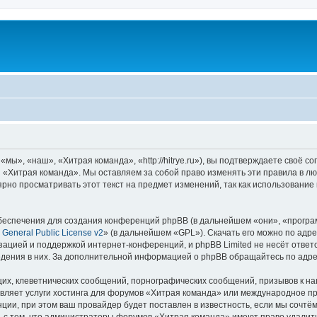
ы», «наш», «Хитрая команда», «http://hitrye.ru»), вы подтверждаете своё с
 «Хитрая команда». Мы оставляем за собой право изменять эти правила в лю
ярно просматривать этот текст на предмет изменений, так как использовани
еспечения для создания конференций phpBB (в дальнейшем «они», «програ
General Public License v2
» (в дальнейшем «GPL»). Скачать его можно по адр
зацией и поддержкой интернет-конференций, и phpBB Limited не несёт ответ
ведения в них. За дополнительной информацией о phpBB обращайтесь по адр
их, клеветнических сообщений, порнографических сообщений, призывов к на
авляет услуги хостинга для форумов «Хитрая команда» или международное п
ии, при этом ваш провайдер будет поставлен в известность, если мы сочтём