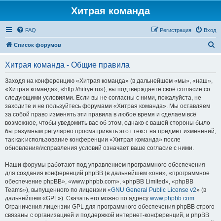
Хитрая команда
FAQ
Регистрация
Вход
П
Список форумов
о
Хитрая команда - Общие правила
и
с
Заходя на конференцию «Хитрая команда» (в дальнейшем «мы», «наш»,
«Хитрая команда», «http://hitrye.ru»), вы подтверждаете своё согласие со
к
следующими условиями. Если вы не согласны с ними, пожалуйста, не
заходите и не пользуйтесь форумами «Хитрая команда». Мы оставляем
за собой право изменять эти правила в любое время и сделаем всё
возможное, чтобы уведомить вас об этом, однако с вашей стороны было
бы разумным регулярно просматривать этот текст на предмет изменений,
так как использование конференции «Хитрая команда» после
обновления/исправления условий означает ваше согласие с ними.
Наши форумы работают под управлением программного обеспечения
для создания конференций phpBB (в дальнейшем «они», «программное
обеспечение phpBB», «www.phpbb.com», «phpBB Limited», «phpBB
Teams»), выпущенного по лицензии «
GNU General Public License v2
» (в
дальнейшем «GPL»). Скачать его можно по адресу
www.phpbb.com
.
Ограничения лицензии GPL для программного обеспечения phpBB строго
связаны с организацией и поддержкой интернет-конференций, и phpBB