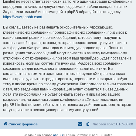
Limited не несёт ответственности за то, что администрация конференций
определяет в качестве допустимого содержания и/или поведения в них.
За дополнительной информацией о phpBB обращайтесь по адресу
https://www.phpbb.com/
.
Вы соглашаетесь не размещать оскорбительных, угрожающих,
клеветнических сообщений, порнографических сообщений, призывов к
национальной розни и прочих сообщений, которые могут нарушить
законы вашей страны, страны, которая предоставляет услуги хостинга
для форумов «Хитрая команда» или международное право. Попытки
размещения таких сообщений могут привести к вашему немедленному
отключению от конференции, при этом ваш провайдер будет поставлен в
известность, если мы сочтём это нужным. IP-адреса всех сообщений
сохраняются для возможности проведения такой политики. Вы
соглашаетесь с тем, что администраторы форумов «Хитрая команда»
имеют право удалить, отредактировать, перенести или закрыть любую
тему в любое время по своему усмотрению. Как пользователь вы согласны
с тем, что введённая вами информация будет храниться в базе данных.
Хотя эта информация не будет открыта третьим лицам без вашего
разрешения, ни администрация конференции «Хитрая команда», ни
phpBB Limited не может быть ответственна за действия хакеров, которые
могут привести к несанкционированному доступу к ней.
Список форумов
Часовой пояс:
UTC+03:00
Создано на основе
phpBB
® Forum Software © phpBB Limited